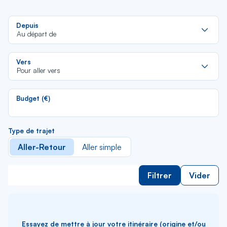
Re
Depuis
da
Au départ de
la
lis
Re
Vers
da
Pour aller vers
la
lis
Budget (€)
Type de trajet
Aller-Retour
Aller simple
Filtrer
Vider
Essayez de mettre à jour votre itinéraire (origine et/ou