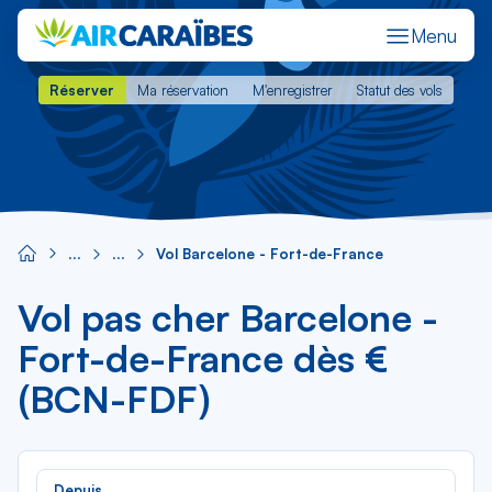
Menu
Réserver
Ma réservation
M'enregistrer
Statut des vols
Réserver
Ma réservation
M'enregistrer
Statut des vols
Vol Barcelone - Fort-de-France
Vol pas cher Barcelone -
Fort-de-France dès €
(BCN-FDF)
Rec
Depuis