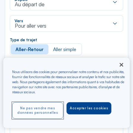
dan
Au départ de
la
liste
Rec
Vers
dan
Pour aller vers
la
liste
Type de trajet
Aller-Retour
Aller simple
Filtrer
Vider
Nous utilisons des cookies pour personnaliser notre contenu et nos publicités,
fournir des fonctionnalités de réseaux sociaux et analyser le trafic sur notre site
AOÛ 2026
web. Nous partageons également des informations quant à vos habitudes de
N/A*
navigation sur notre site avec nos partenaires publicitaires, d'analyse et de
Précédent
Suivant
Aller / Retour — Économique
Aller
réseaux sociaux.
Ne pas vendre mes
Accepter les cookies
données personnelles