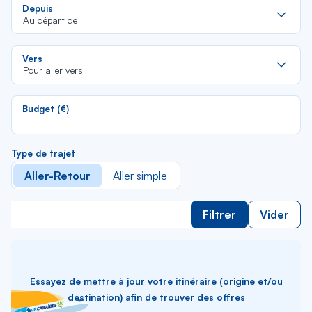
Re
Depuis
da
Au départ de
la
lis
Re
Vers
da
Pour aller vers
la
lis
Budget (€)
Type de trajet
Aller-Retour
Aller simple
Filtrer
Vider
Essayez de mettre à jour votre itinéraire (origine et/ou
destination) afin de trouver des offres