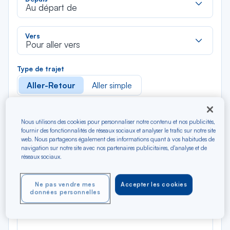
dan
Au départ de
la
liste
Rec
Vers
dan
Pour aller vers
la
liste
Type de trajet
Aller-Retour
Aller simple
Filtrer
Vider
Nous utilisons des cookies pour personnaliser notre contenu et nos publicités,
fournir des fonctionnalités de réseaux sociaux et analyser le trafic sur notre site
web. Nous partageons également des informations quant à vos habitudes de
AOÛ 2026
navigation sur notre site avec nos partenaires publicitaires, d'analyse et de
N/A*
Précédent
Suivant
réseaux sociaux.
Aller / Retour — Économique
Aller
Ne pas vendre mes
Accepter les cookies
données personnelles