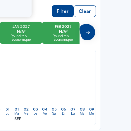
Filter
Clear
JAN 2027
FEB 2027
MAR 2027
N/A*
N/A*
N/A*
Suivant
Round trip —
Round trip —
Round trip —
Économique
Économique
Économique
0
31
01
02
03
04
05
06
07
08
09
10
11
12
13
Lu
Ma
Me
Je
Ve
Sa
Di
Lu
Ma
Me
Je
Ve
Sa
Di
SEP