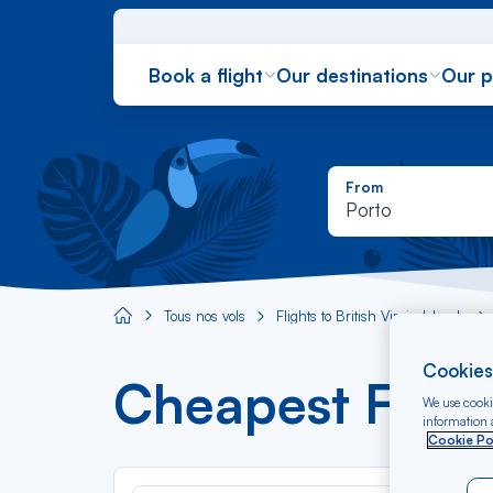
Book a flight
Our destinations
Our 
From
Porto
Tous nos vols
Flights to British Virgin Islands
Aircaraibes.com
Cookies
Cheapest Flight
We use cookie
information a
Cookie Po