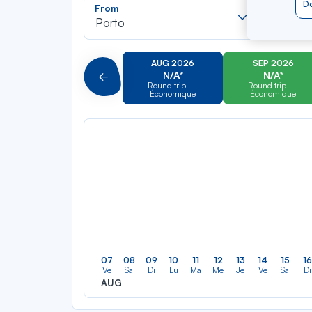
Recherch
Do
From
To
dans
Porto
Tortola
la
liste
AUG 2026
SEP 2026
N/A*
N/A*
Précédent
Round trip —
Round trip —
Économique
Économique
07
08
09
10
11
12
13
14
15
16
Ve
Sa
Di
Lu
Ma
Me
Je
Ve
Sa
Di
AUG