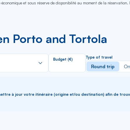
se économique et sous réserve de disponibilité au moment de la réservation.
n Porto and Tortola
Rechercher
Type of travel
Budget (€)
dans
Round trip
On
la
liste
ttre à jour votre itinéraire (origine et/ou destination) afin de trou