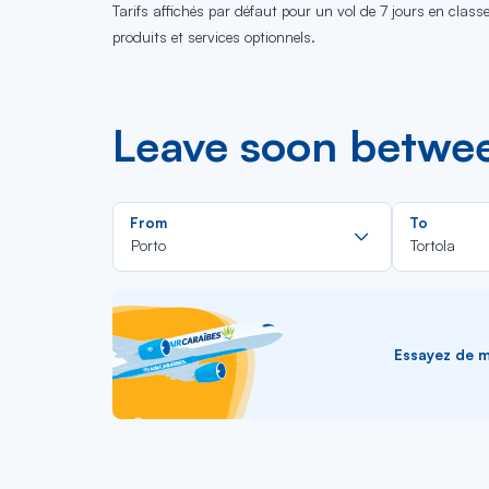
Tarifs affichés par défaut pour un vol de 7 jours en clas
produits et services optionnels.
Leave soon betwee
Rechercher
From
To
dans
Porto
Tortola
la
liste
Essayez de me