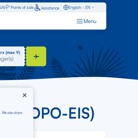
SAV
Points of sale
English - EN
Assistance
Caraïbes - FR
Menu
Français - FR
Español - ES
rs (max 9)
om € (OPO-EIS)
. We also share