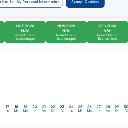
er
Rechercher
Type of travel
 Not Sell My Personal Information
Accept Cookies
dans
Round trip
One way
la
liste
OCT 2026
NOV 2026
DEC 2026
N/A*
N/A*
N/A*
Round trip —
Round trip —
Round trip —
Économique
Économique
Économique
17
18
19
20
21
22
23
24
25
26
27
28
29
3
Lu
Ma
Me
Je
Ve
Sa
Di
Lu
Ma
Me
Je
Ve
Sa
Di