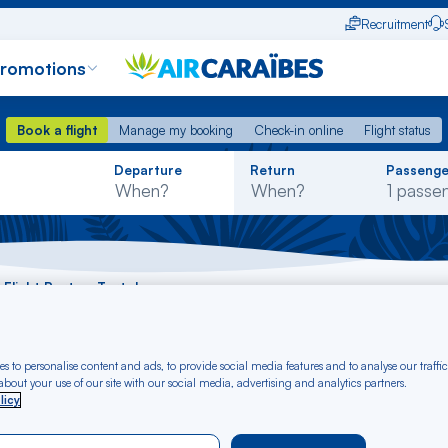
Recruitment
promotions
Book a flight
Manage my booking
Check-in online
Flight status
Book a flight
Manage my booking
Check-in online
Flight status
Rechercher
Departure
Return
Passenge
dans
la
liste
Flight Porto - Tortola
 Porto - Tortola fr
s to personalise content and ads, to provide social media features and to analyse our traffic
bout your use of our site with our social media, advertising and analytics partners.
licy