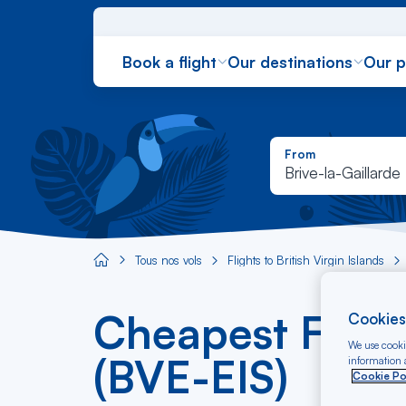
Book a flight
Our destinations
Our 
From
Brive-la-Gaillarde
Tous nos vols
Flights to British Virgin Islands
Aircaraibes.com
Cheapest Flight
Cookies
We use cookie
(BVE-EIS)
information a
Cookie Po