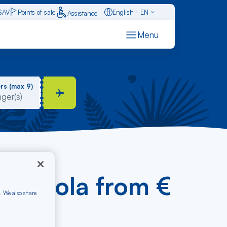
SAV
Points of sale
English - EN
Assistance
Caraïbes - FR
Menu
Français - FR
Español - ES
rs (max 9)
- Tortola from €
. We also share