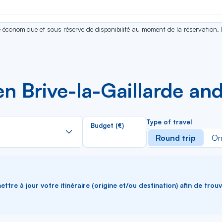
se économique et sous réserve de disponibilité au moment de la réservation.
 Brive-la-Gaillarde and
Rechercher
Type of travel
Budget (€)
dans
Round trip
On
la
liste
ttre à jour votre itinéraire (origine et/ou destination) afin de trou