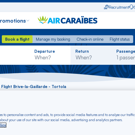
Recruitment
promotions
Book a flight
Manage my booking
Check-in online
Flight status
Book a flight
Manage my booking
Check-in online
Flight status
Rechercher
Departure
Return
Passenge
dans
la
liste
Flight Brive-la-Gaillarde - Tortola
 Brive-la-Gaillarde 
s to personalise content and ads, to provide social media features and to analyse our traffic
bout your use of our site with our social media, advertising and analytics partners.
licy