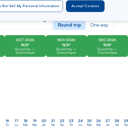
 Not Sell My Personal Information
Accept Cookies
er
Rechercher
Type of travel
dans
Round trip
One way
la
liste
OCT 2026
NOV 2026
DEC 2026
N/A*
N/A*
N/A*
Round trip —
Round trip —
Round trip —
Économique
Économique
Économique
16
17
18
19
20
21
22
23
24
25
26
27
28
2
Di
Lu
Ma
Me
Je
Ve
Sa
Di
Lu
Ma
Me
Je
Ve
Sa