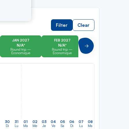
Filter
Clear
JAN 2027
FEB 2027
MAR 2027
N/A*
N/A*
N/A*
Suivant
Round trip —
Round trip —
Round trip —
Économique
Économique
Économique
9
30
31
01
02
03
04
05
06
07
08
09
10
11
12
Di
Lu
Ma
Me
Je
Ve
Sa
Di
Lu
Ma
Me
Je
Ve
Sa