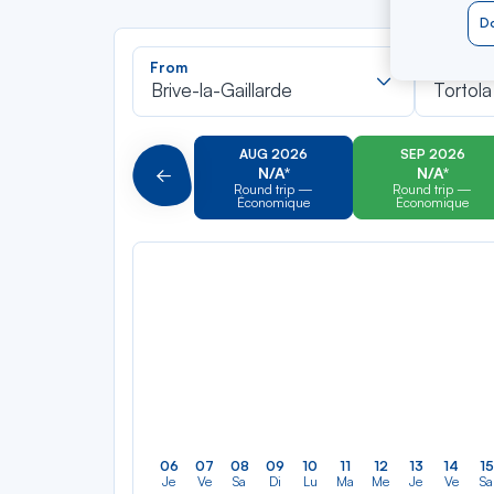
Do
Recherch
From
To
dans
Brive-la-Gaillarde
Tortola
la
liste
AUG 2026
SEP 2026
N/A*
N/A*
Précédent
Round trip —
Round trip —
Économique
Économique
06
07
08
09
10
11
12
13
14
15
Je
Ve
Sa
Di
Lu
Ma
Me
Je
Ve
Sa