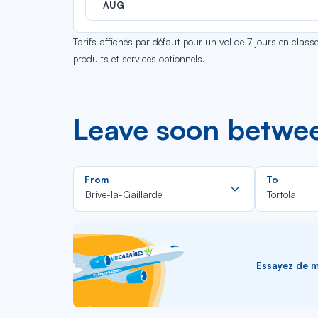
AUG
Tarifs affichés par défaut pour un vol de 7 jours en clas
produits et services optionnels.
Leave soon between
Rechercher
From
To
dans
Brive-la-Gaillarde
Tortola
la
liste
Essayez de me