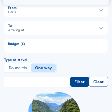
Re
From
da
Paris
la
lis
Re
To
da
Arriving at
la
lis
Budget (€)
Type of travel
Round trip
One way
Filter
Clear