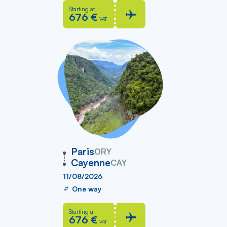
Starting at
676 €
VAT
vers
Paris
ORY
Cayenne
CAY
11/08/2026
One way
Starting at
676 €
VAT