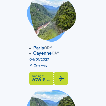
vers
Paris
ORY
Cayenne
CAY
04/01/2027
One way
Starting at
676 €
VAT