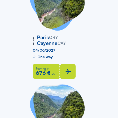
vers
Paris
ORY
Cayenne
CAY
04/06/2027
One way
Starting at
676 €
VAT