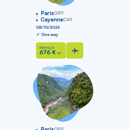
vers
Paris
ORY
Cayenne
CAY
08/10/2026
One way
Starting at
676 €
VAT
vers
Paris
ORY