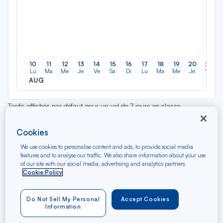
10
11
12
13
14
15
16
17
18
19
20
21
Lu
Ma
Me
Je
Ve
Sa
Di
Lu
Ma
Me
Je
Ve
AUG
Tarifs affichés par défaut pour un vol de 7 jours en classe
économique et sous réserve de disponibilité au moment de la
réservation. Des frais supplémentaires peuvent être appliqués pour
Cookies
les produits et services optionnels.
We use cookies to personalise content and ads, to provide social media
features and to analyse our traffic. We also share information about your use
of our site with our social media, advertising and analytics partners.
Cookie Policy
Find cheap one-way flights
Do Not Sell My Personal
Accept Cookies
Paris -
Information