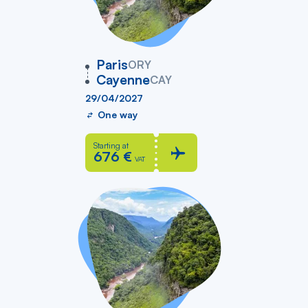
vers
Paris
ORY
Cayenne
CAY
29/04/2027
One way
Starting at
676 €
VAT