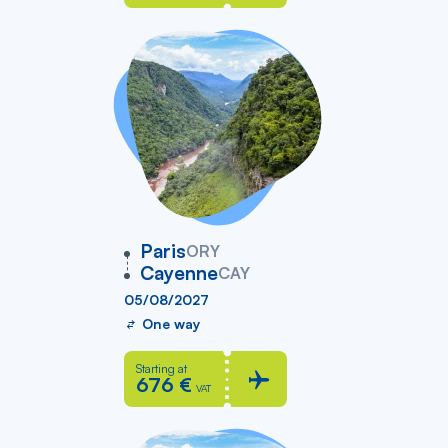
vers
Paris
ORY
Cayenne
CAY
05/08/2027
One way
Starting at
676 €
VAT