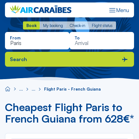
Menu
Book
My booking
Check-in
Flight status
Book
My booking
Check-in
Flight status
From
To
Search
Flight Paris - French Guiana
Cheapest Flight Paris to
French Guiana from 628€*