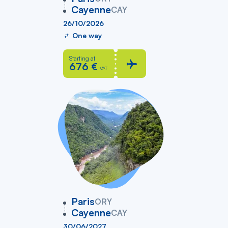
Cayenne
CAY
26/10/2026
One way
Starting at
676 €
VAT
vers
Paris
ORY
Cayenne
CAY
30/06/2027