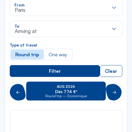
Rec
From
dan
Paris
la
liste
Rec
To
dan
Arriving at
la
liste
Type of travel
Round trip
One way
Filter
Clear
AUG 2026
Dès 774 €*
Précédent
Suivant
Round trip — Économique
Rou