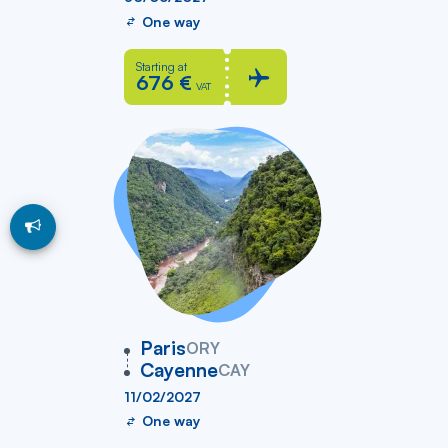
One way
Starting at
676 €
VAT
vers
Paris
ORY
Cayenne
CAY
11/02/2027
One way