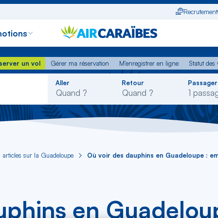
Recrutement
otions
erver un vol
Gérer ma réservation
M'enregistrer en ligne
Statut des
server un vol
Gérer ma réservation
M'enregistrer en ligne
Statut des 
Rechercher
Aller
Retour
Passager
dans
la
liste
 articles sur la Guadeloupe
Où voir des dauphins en Guadeloupe : e
auphins en Guadelou