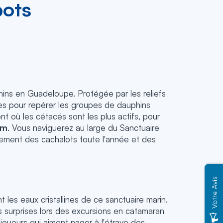
pots
phins en Guadeloupe. Protégée par les reliefs
les pour repérer les groupes de dauphins
 où les cétacés sont les plus actifs, pour
um
. Vous naviguerez au large du Sanctuaire
ement des cachalots toute l'année et des
Votre Avis
les eaux cristallines de ce sanctuaire marin.
les surprises lors des excursions en catamaran
joueurs qui aiment nager à l'étrave des