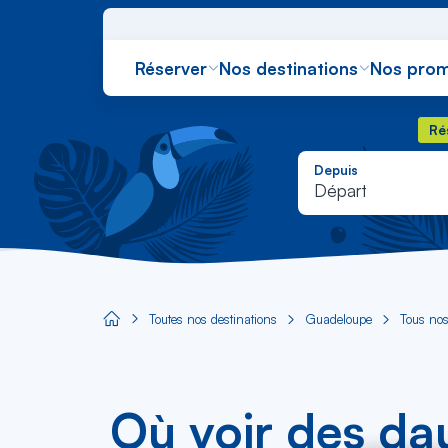
Réserver
Nos destinations
Nos prom
Rés
Ré
Depuis
Départ
Toutes nos destinations
Guadeloupe
Tous nos
Aircaraibes.com
Où voir des d