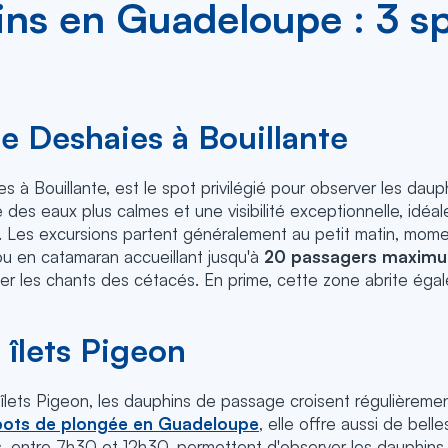
ins en Guadeloupe : 3 s
de Deshaies à Bouillante
es à Bouillante, est le spot privilégié pour observer les dau
es eaux plus calmes et une visibilité exceptionnelle, idéa
 Les excursions partent généralement au petit matin, moment
u en catamaran accueillant jusqu'à
20 passagers maxim
r les chants des cétacés. En prime, cette zone abrite égal
 îlets Pigeon
ets Pigeon, les dauphins de passage croisent régulièrement 
pots de plongée en Guadeloupe
, elle offre aussi de bel
, entre 7h30 et 12h30, permettent d'observer les dauphins 