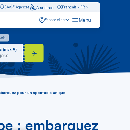
SAV
Agences
Français - FR
Assistance
Caraïbes - FR
Menu
Espace client
English - EN
 vols
vols
Español - ES
s (max 9)
mbarquez pour un spectacle unique
pe : embarquez