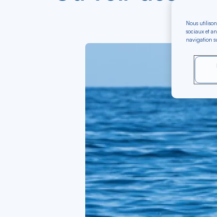
po
Nous utilison
sociaux et an
navigation su