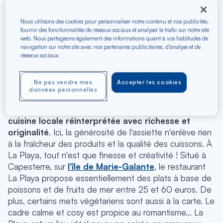
petit verre de vieux rhum maison en digestif. À noter :
la carte bancaire n'est pas acceptée. Pensez à prévoir
Nous utilisons des cookies pour personnaliser notre contenu et nos publicités,
des espèces. Fourchette de prix : 10 à 40 euros.
fournir des fonctionnalités de réseaux sociaux et analyser le trafic sur notre site
web. Nous partageons également des informations quant à vos habitudes de
navigation sur notre site avec nos partenaires publicitaires, d'analyse et de
La Playa, une cuisine
réseaux sociaux.
raffinée à Marie-Galante
Ne pas vendre mes
Accepter les cookies
données personnelles
Dans un style plus raffiné,
La Playa propose une
cuisine locale réinterprétée avec richesse et
originalité
. Ici, la générosité de l'assiette n'enlève rien
à la fraîcheur des produits et la qualité des cuissons. À
La Playa, tout n'est que finesse et créativité ! Situé à
Capesterre, sur
l'île de Marie-Galante
, le restaurant
La Playa propose essentiellement des plats à base de
poissons et de fruits de mer entre 25 et 60 euros. De
plus, certains mets végétariens sont aussi à la carte. Le
cadre calme et cosy est propice au romantisme… La