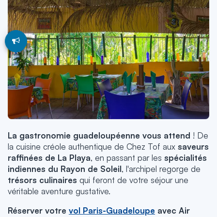
La gastronomie guadeloupéenne vous attend
! De
la cuisine créole authentique de Chez Tof aux
saveurs
raffinées de La Playa
, en passant par les
spécialités
indiennes du Rayon de Soleil
, l'archipel regorge de
trésors culinaires
qui feront de votre séjour une
véritable aventure gustative.
Réserver votre
vol Paris-Guadeloupe
avec Air