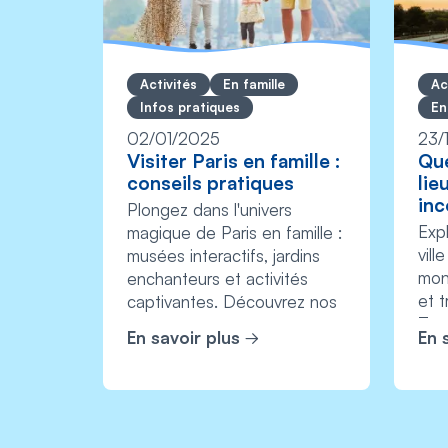
Activités
En famille
Ac
Infos pratiques
En
02/01/2025
23/
Visiter Paris en famille :
Que
conseils pratiques
lie
inc
Plongez dans l'univers
Exp
magique de Paris en famille :
vill
musées interactifs, jardins
mon
enchanteurs et activités
et t
captivantes. Découvrez nos
Tour
astuces...
En savoir plus
En 