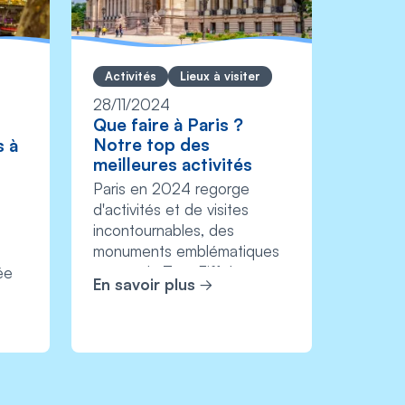
Activités
Lieux à visiter
28/11/2024
Que faire à Paris ?
Notre top des
s à
meilleures activités
Paris en 2024 regorge
s
d'activités et de visites
incontournables, des
monuments emblématiques
comme la Tour Eiffel et
ée
En savoir plus
Notre-Dame de Paris, au...
es