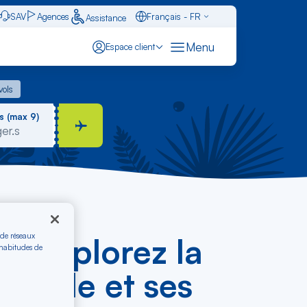
SAV
Agences
Français - FR
Assistance
Caraïbes - FR
Menu
Espace client
English - EN
 vols
vols
Español - ES
s (max 9)
 de réseaux
e explorez la
 habitudes de
ndiale et ses