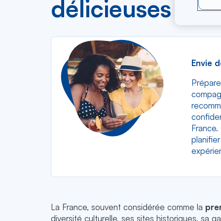
délicieuses rég
Envie d
Prépare
compagn
recomman
confide
France.
planifi
expérien
La France, souvent considérée comme la
pre
diversité culturelle, ses sites historiques, 