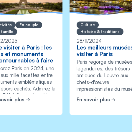
tivités
En couple
Culture
 famille
Histoire & traditions
12/2025
28/11/2024
 visiter à Paris : les
Les meilleurs musée
ux et monuments
visiter à Paris
ontournables à faire
Paris regorge de musée
lorez Paris en 2024, une
légendaires, des trésors
e aux mille facettes entre
antiques du Louvre aux
uments emblématiques
chefs-d'œuvre
résors cachés. Admirez la
impressionnistes du mus
 Eiffel, flânez dans Mo...
d’Orsay, en passant par l
savoir plus
En savoir plus
...