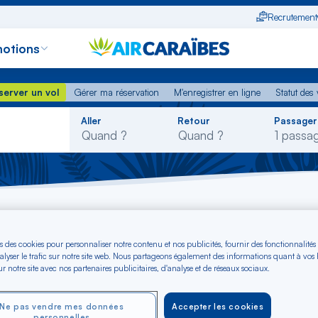
Recrutement
otions
erver un vol
Gérer ma réservation
M'enregistrer en ligne
Statut des
server un vol
Gérer ma réservation
M'enregistrer en ligne
Statut des 
Rechercher
Aller
Retour
Passager
dans
la
liste
s des cookies pour personnaliser notre contenu et nos publicités, fournir des fonctionnalités
ous emmène en Franc
alyser le trafic sur notre site web. Nous partageons également des informations quant à vos
r notre site avec nos partenaires publicitaires, d'analyse et de réseaux sociaux.
ation touristique mo
Ne pas vendre mes données
Accepter les cookies
personnelles