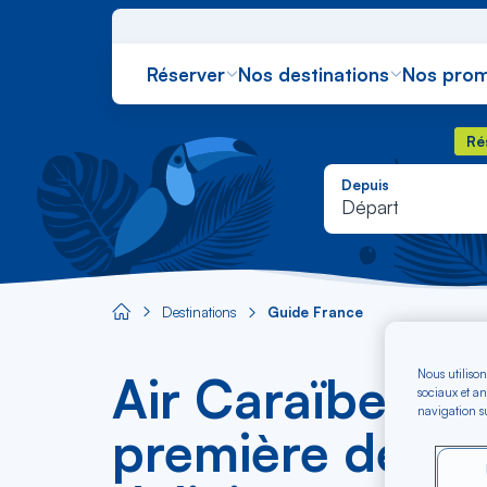
Réserver
Nos destinations
Nos prom
Rés
Ré
Depuis
Départ
Destinations
Guide France
Aircaraibes.com
Nous utilison
Air Caraïbes v
sociaux et an
navigation su
première destin