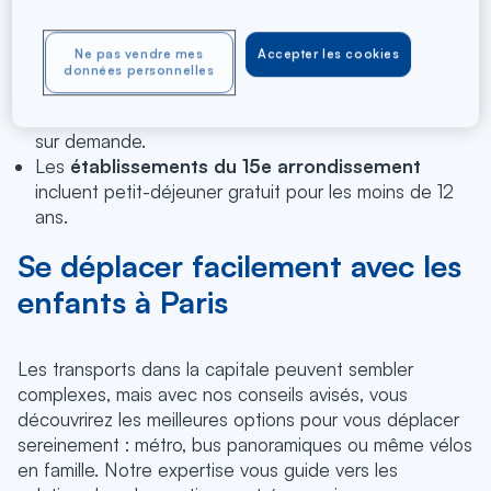
Les
appartements-hôtel
s du Marais proposent des
cuisines équipées et chambres communicantes
Ne pas vendre mes
Accepter les cookies
jusqu'à 6 personnes.
données personnelles
Les
hôtels familiaux de Montparnasse
disposent
de chambres spacieuses et d'un service de garde
sur demande.
Les
établissements du 15e arrondissement
incluent petit-déjeuner gratuit pour les moins de 12
ans.
Se déplacer facilement avec les
enfants à Paris
Les transports dans la capitale peuvent sembler
complexes, mais avec nos conseils avisés, vous
découvrirez les meilleures options pour vous déplacer
sereinement : métro, bus panoramiques ou même vélos
en famille. Notre expertise vous guide vers les