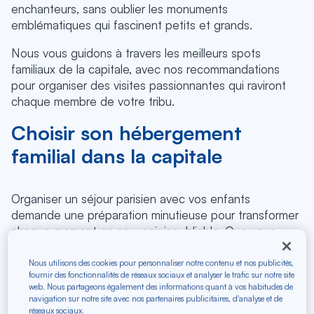
enchanteurs, sans oublier les monuments
emblématiques qui fascinent petits et grands.
Nous vous guidons à travers les meilleurs spots
familiaux de la capitale, avec nos recommandations
pour organiser des visites passionnantes qui raviront
chaque membre de votre tribu.
Choisir son hébergement
familial dans la capitale
Organiser un séjour parisien avec vos enfants
demande une préparation minutieuse pour transformer
chaque moment en souvenir inoubliable. Que vous
soyez en quête d'un hôtel accueillant ou d'un
appartement spacieux, Paris regorge
Nous utilisons des cookies pour personnaliser notre contenu et nos publicités,
fournir des fonctionnalités de réseaux sociaux et analyser le trafic sur notre site
d'
hébergements adaptés aux familles
dans des
web. Nous partageons également des informations quant à vos habitudes de
quartiers stratégiques.
navigation sur notre site avec nos partenaires publicitaires, d'analyse et de
réseaux sociaux.