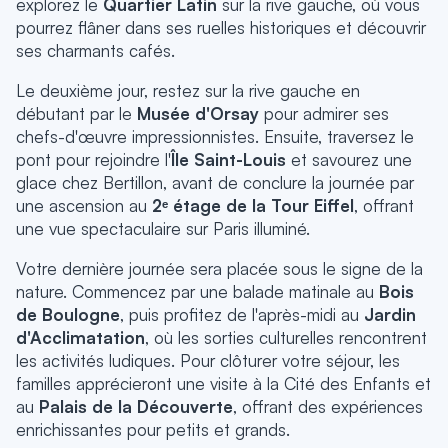
explorez le
Quartier Latin
sur la rive gauche, où vous
pourrez flâner dans ses ruelles historiques et découvrir
ses charmants cafés.
Le deuxième jour, restez sur la rive gauche en
débutant par le
Musée d'Orsay
pour admirer ses
chefs-d'œuvre impressionnistes. Ensuite, traversez le
pont pour rejoindre l'
Île Saint-Louis
et savourez une
glace chez Bertillon, avant de conclure la journée par
une ascension au
2ᵉ étage de la Tour Eiffel
, offrant
une vue spectaculaire sur Paris illuminé.
Votre dernière journée sera placée sous le signe de la
nature. Commencez par une balade matinale au
Bois
de Boulogne
, puis profitez de l'après-midi au
Jardin
d'Acclimatation
, où les sorties culturelles rencontrent
les activités ludiques. Pour clôturer votre séjour, les
familles apprécieront une visite à la Cité des Enfants et
au
Palais de la Découverte
, offrant des expériences
enrichissantes pour petits et grands.