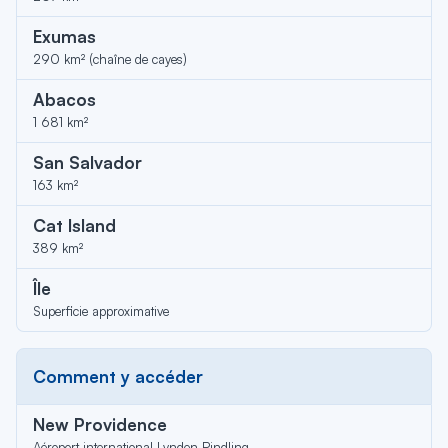
Exumas
290 km² (chaîne de cayes)
Abacos
1 681 km²
San Salvador
163 km²
Cat Island
389 km²
Île
Superficie approximative
Comment y accéder
New Providence
Aéroport international Lynden Pindling