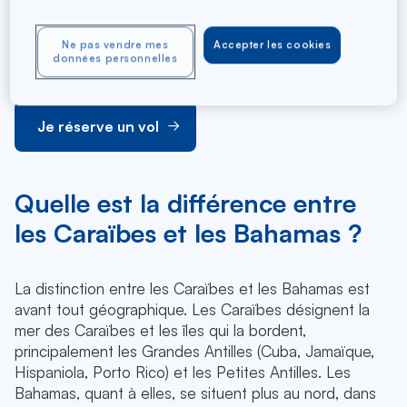
Les 700 îles et plus de 2 500 cayes qui composent le
pays sont les points hauts de ce plateau, émergences
Ne pas vendre mes
Accepter les cookies
des bancs des Bahamas (Little Bahama Bank, Great
données personnelles
Bahama Bank et Cay Sal Bank).
Je réserve un vol
Quelle est la différence entre
les Caraïbes et les Bahamas ?
La distinction entre les Caraïbes et les Bahamas est
avant tout géographique. Les Caraïbes désignent la
mer des Caraïbes et les îles qui la bordent,
principalement les Grandes Antilles (Cuba, Jamaïque,
Hispaniola, Porto Rico) et les Petites Antilles. Les
Bahamas, quant à elles, se situent plus au nord, dans