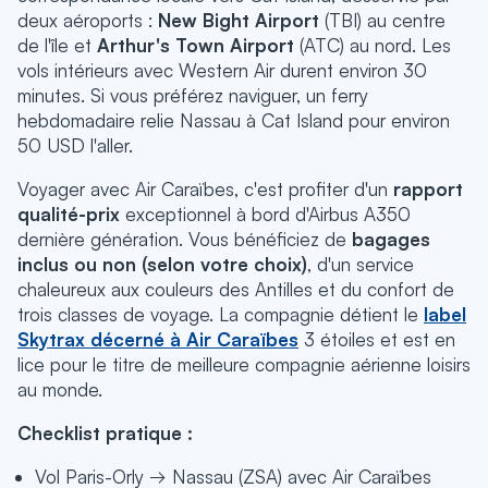
deux aéroports :
New Bight Airport
(TBI) au centre
de l'île et
Arthur's Town Airport
(ATC) au nord. Les
vols intérieurs avec Western Air durent environ 30
minutes. Si vous préférez naviguer, un ferry
hebdomadaire relie Nassau à Cat Island pour environ
50 USD l'aller.
Voyager avec Air Caraïbes, c'est profiter d'un
rapport
qualité-prix
exceptionnel à bord d'Airbus A350
dernière génération. Vous bénéficiez de
bagages
inclus ou non (selon votre choix)
, d'un service
chaleureux aux couleurs des Antilles et du confort de
trois classes de voyage. La compagnie détient le
label
Skytrax décerné à Air Caraïbes
3 étoiles et est en
lice pour le titre de meilleure compagnie aérienne loisirs
au monde.
Checklist pratique :
Vol Paris-Orly → Nassau (ZSA) avec Air Caraïbes