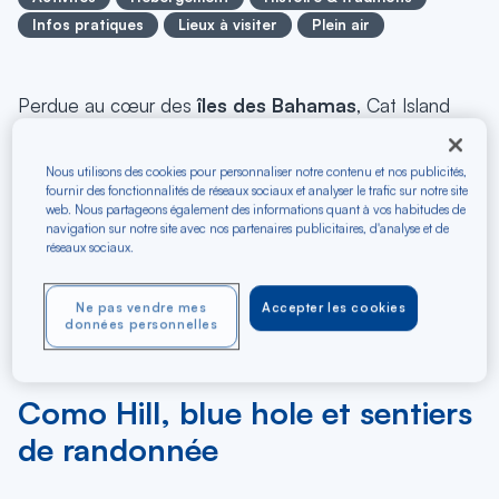
Infos pratiques
Lieux à visiter
Plein air
Perdue au cœur des
îles des Bahamas
, Cat Island
reste l'un des joyaux les mieux préservés de l'archipel.
Loin du tourisme de masse, cette île offre des plages
Nous utilisons des cookies pour personnaliser notre contenu et nos publicités,
désertes, une nature intacte et une authenticité rare.
fournir des fonctionnalités de réseaux sociaux et analyser le trafic sur notre site
Depuis Paris, Air Caraïbes vous ouvre les portes de ce
web. Nous partageons également des informations quant à vos habitudes de
navigation sur notre site avec nos partenaires publicitaires, d'analyse et de
paradis encore secret.
réseaux sociaux.
Plages et nature sauvage à
Ne pas vendre mes
Accepter les cookies
données personnelles
Cat Island
Como Hill, blue hole et sentiers
de randonnée