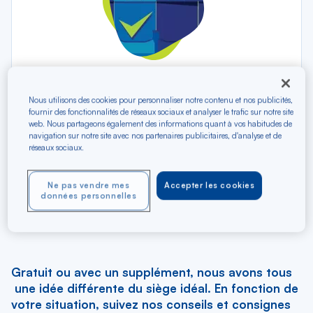
Gratuit ou avec un supplément, nous avons tous
Nous utilisons des cookies pour personnaliser notre contenu et nos publicités,
une idée différente du siège idéal.
fournir des fonctionnalités de réseaux sociaux et analyser le trafic sur notre site
web. Nous partageons également des informations quant à vos habitudes de
En fonction de votre situation, suivez nos
navigation sur notre site avec nos partenaires publicitaires, d'analyse et de
conseils et consignes pour mieux vous aider à
réseaux sociaux.
choisir le vôtre.
Ne pas vendre mes
Accepter les cookies
données personnelles
Comment faire ?
Gratuit ou avec un supplément, nous avons tous
une idée différente du siège idéal. En fonction de
votre situation, suivez nos conseils et consignes