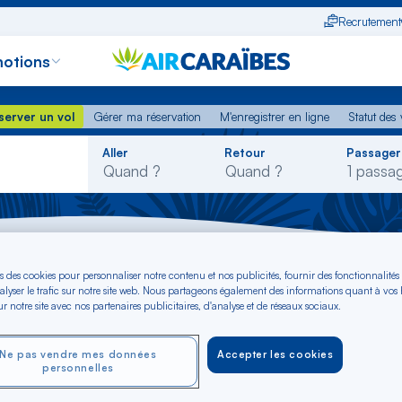
Recrutement
otions
erver un vol
Gérer ma réservation
M'enregistrer en ligne
Statut des
server un vol
Gérer ma réservation
M'enregistrer en ligne
Statut des 
Rechercher
Aller
Retour
Passager
dans
la
liste
ego Bay - Martinique
s des cookies pour personnaliser notre contenu et nos publicités, fournir des fonctionnalités
alyser le trafic sur notre site web. Nous partageons également des informations quant à vos
r notre site avec nos partenaires publicitaires, d'analyse et de réseaux sociaux.
ontego Bay - vers M
Ne pas vendre mes données
Accepter les cookies
personnelles