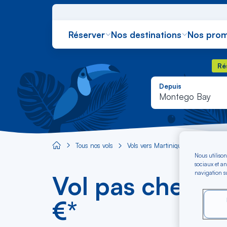
Réserver
Nos destinations
Nos prom
Rés
Ré
Depuis
Montego Bay
Tous nos vols
Vols vers Martinique
Vol Mont
Aircaraibes.com
Nous utilison
sociaux et an
navigation su
Vol pas cher M
€*