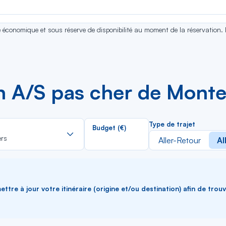
se économique et sous réserve de disponibilité au moment de la réservation.
en A/S pas cher de Mont
Rechercher
Type de trajet
Budget (€)
dans
ers
Aller-Retour
Al
la
liste
ttre à jour votre itinéraire (origine et/ou destination) afin de trou