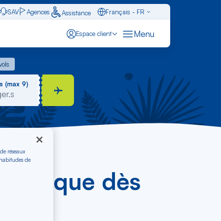
SAV
Agences
Français - FR
Assistance
Caraïbes - FR
Menu
Espace client
English - EN
 vols
vols
Español - ES
s (max 9)
 de réseaux
 habitudes de
artinique dès