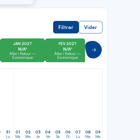
Filtrer
Vider
JAN 2027
FÉV 2027
MAR 2027
N/A*
N/A*
N/A*
Suivant
Aller / Retour —
Aller / Retour —
Aller / Retour —
Économique
Économique
Économique
0
31
01
02
03
04
05
06
07
08
09
10
11
12
13
Lu
Ma
Me
Je
Ve
Sa
Di
Lu
Ma
Me
Je
Ve
Sa
Di