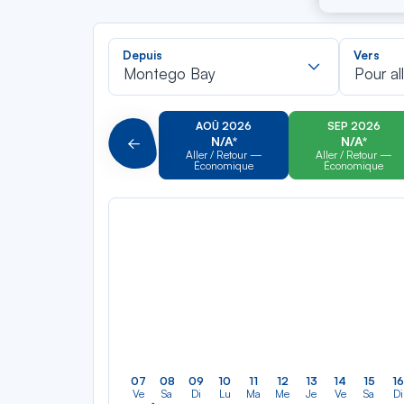
Recherch
Depuis
Vers
dans
Montego Bay
Pour al
la
liste
AOÛ 2026
SEP 2026
N/A*
N/A*
Précédent
Aller / Retour —
Aller / Retour —
Économique
Économique
07
08
09
10
11
12
13
14
15
16
Ve
Sa
Di
Lu
Ma
Me
Je
Ve
Sa
Di