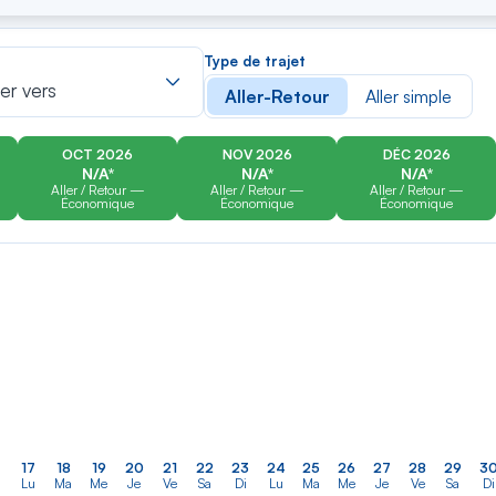
er
Rechercher
Type de trajet
dans
ler vers
Aller-Retour
Aller simple
la
liste
OCT 2026
NOV 2026
DÉC 2026
N/A*
N/A*
N/A*
Aller / Retour —
Aller / Retour —
Aller / Retour —
Économique
Économique
Économique
17
18
19
20
21
22
23
24
25
26
27
28
29
3
Lu
Ma
Me
Je
Ve
Sa
Di
Lu
Ma
Me
Je
Ve
Sa
Di