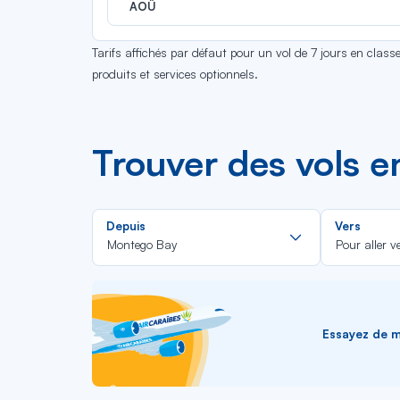
AOÛ
Tarifs affichés par défaut pour un vol de 7 jours en clas
produits et services optionnels.
Trouver des vols 
Rechercher
Depuis
Vers
dans
Montego Bay
Pour aller v
la
liste
Essayez de me