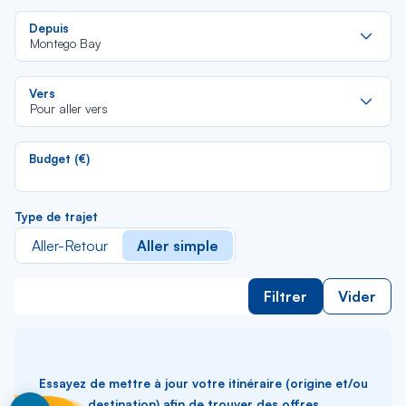
Re
Depuis
da
Montego Bay
la
lis
Re
Vers
da
Pour aller vers
la
lis
Budget (€)
Type de trajet
Aller-Retour
Aller simple
Filtrer
Vider
Essayez de mettre à jour votre itinéraire (origine et/ou
destination) afin de trouver des offres