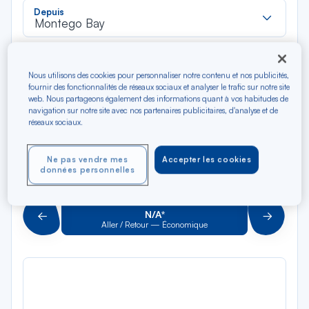
Rec
Depuis
dan
Montego Bay
la
liste
Rec
Vers
dan
Pour aller vers
Nous utilisons des cookies pour personnaliser notre contenu et nos publicités,
la
fournir des fonctionnalités de réseaux sociaux et analyser le trafic sur notre site
web. Nous partageons également des informations quant à vos habitudes de
liste
Type de trajet
navigation sur notre site avec nos partenaires publicitaires, d'analyse et de
réseaux sociaux.
Aller-Retour
Aller simple
Ne pas vendre mes
Accepter les cookies
Filtrer
Vider
données personnelles
AOÛ 2026
N/A*
Précédent
Suivant
Aller / Retour — Économique
Aller