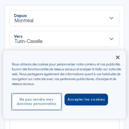
Rec
Depuis
dan
Montréal
la
liste
Rec
Vers
dan
Turin-Caselle
la
liste
Type de trajet
Aller-Retour
Aller simple
Nous utilisons des cookies pour personnaliser notre contenu et nos publicités,
fournir des fonctionnalités de réseaux sociaux et analyser le trafic sur notre site
web. Nous partageons également des informations quant à vos habitudes de
navigation sur notre site avec nos partenaires publicitaires, d'analyse et de
Filtrer
Vider
réseaux sociaux.
AOÛ 2026
Ne pas vendre mes
Accepter les cookies
N/A*
Précédent
Suivant
données personnelles
Aller / Retour — Économique
Aller