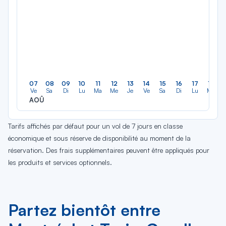
07
08
09
10
11
12
13
14
15
16
17
18
Ve
Sa
Di
Lu
Ma
Me
Je
Ve
Sa
Di
Lu
Ma
AOÛ
Tarifs affichés par défaut pour un vol de 7 jours en classe
économique et sous réserve de disponibilité au moment de la
réservation. Des frais supplémentaires peuvent être appliqués pour
les produits et services optionnels.
Partez bientôt entre