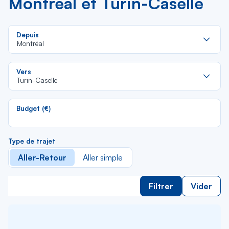
Montréal et Turin-Caselle
Re
Depuis
da
Montréal
la
lis
Re
Vers
da
Turin-Caselle
la
lis
Budget (€)
Type de trajet
Aller-Retour
Aller simple
Filtrer
Vider