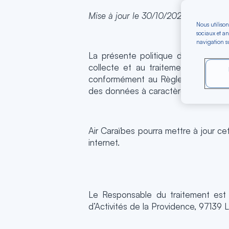
Mise à jour le 30/10/2024
Nous utilison
sociaux et an
navigation su
La présente politique de confidenti
collecte et au traitement de vos d
conformément au Règlement n°2016-6
des données à caractère personnel e
Air Caraïbes pourra mettre à jour ce
internet.
Le Responsable du traitement est l
d’Activités de la Providence, 97139