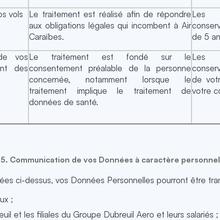
nos vols
Le traitement est réalisé afin de répondre
Les D
aux obligations légales qui incombent à Air
conser
Caraïbes.
de 5 an
de vos
Le traitement est fondé sur le
Les D
ant des
consentement préalable de la personne
conserv
concernée, notamment lorsque le
de vot
traitement implique le traitement de
votre 
données de santé.
5. Communication de vos Données à caractère personnel
ées ci-dessus, vos Données Personnelles pourront être tran
ux ;
 et les filiales du Groupe Dubreuil Aero et leurs salariés ;