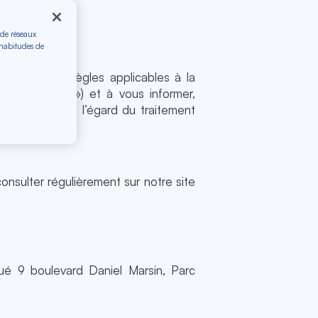
 de réseaux
 habitudes de
 définir les règles applicables à la
rsonnelle(s) ») et à vous informer,
s physiques à l’égard du traitement
le « RGPD »).
onsulter régulièrement sur notre site
tué 9 boulevard Daniel Marsin, Parc