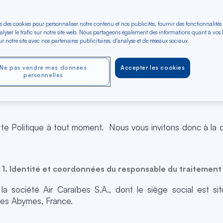
s des cookies pour personnaliser notre contenu et nos publicités, fournir des fonctionnalités
alyser le trafic sur notre site web. Nous partageons également des informations quant à vos
r notre site avec nos partenaires publicitaires, d'analyse et de réseaux sociaux.
alité (ci-après dénommée la « Politique) a pour objectif de
onnées personnelles (ci-après une ou les « Donnée(s) Pe
Ne pas vendre mes données
Accepter les cookies
79 du 27 avril 2016 relatif à la protection des personne
personnelles
t à la libre circulation de ces données (ci-après dénommé 
tte Politique à tout moment. Nous vous invitons donc à la c
1. Identité et coordonnées du responsable du traitement
a société Air Caraïbes S.A., dont le siège social est si
 Les Abymes, France.