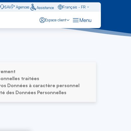
SAV
Agences
Français - FR
Assistance
Caraïbes - FR
Menu
Espace client
English - EN
Español - ES
itement
onnelles traitées
vos Données à caractère personnel
ité des Données Personnelles