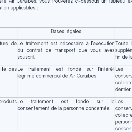
té Air Caraïbes, vous trouverez ci-dessous un tableau ex
tion applicables :
Bases légales
iture de
Le traitement est nécessaire à l’exécution
Toute 
du contrat de transport que vous avez
supplém
souscrit.
fin de l
lité des
Le traitement est fondé sur l’intérêt
Les D
légitime commercial de Air Caraïbes.
conse
collec
dernier
produits
Le traitement est fondé sur le
Les D
consentement de la personne concernée.
conser
collec
personn
consen