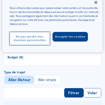
Recherchez les meilleurs
vols en A/R vers Prague
Nous utilisons des cookies pour personnaliser notre contenu et nos publicités,
fournir des fonctionnalités de réseaux sociaux et analyser le trafic sur notre site
web. Nous partageons également des informations quant à vos habitudes de
navigation sur notre site avec nos partenaires publicitaires, d'analyse et de
R
Depuis
réseaux sociaux.
d
Au départ de
la
Ne pas vendre mes
Accepter les cookies
li
R
données personnelles
Vers
d
Pour aller vers
la
li
Budget (€)
Type de trajet
Aller-Retour
Aller simple
Filtrer
Vider