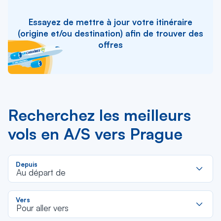
Essayez de mettre à jour votre itinéraire
(origine et/ou destination) afin de trouver des
offres
Recherchez les meilleurs
vols en A/S vers Prague
R
Depuis
d
Au départ de
la
li
R
Vers
d
Pour aller vers
la