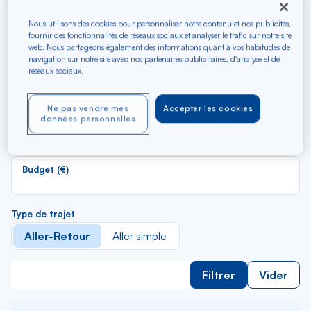
Recherchez les meilleurs
vols en A/R vers Lanzarote
Nous utilisons des cookies pour personnaliser notre contenu et nos publicités,
fournir des fonctionnalités de réseaux sociaux et analyser le trafic sur notre site
web. Nous partageons également des informations quant à vos habitudes de
navigation sur notre site avec nos partenaires publicitaires, d'analyse et de
R
Depuis
réseaux sociaux.
d
Au départ de
la
Ne pas vendre mes
Accepter les cookies
li
R
données personnelles
Vers
d
Pour aller vers
la
li
Budget (€)
Type de trajet
Aller-Retour
Aller simple
Filtrer
Vider