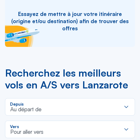
Essayez de mettre à jour votre itinéraire
(origine et/ou destination) afin de trouver des
offres
Recherchez les meilleurs
vols en A/S vers Lanzarote
R
Depuis
d
Au départ de
la
li
R
Vers
d
Pour aller vers
la