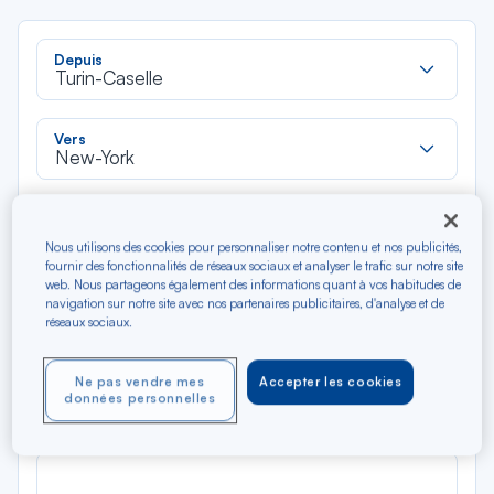
Rec
Depuis
dan
Turin-Caselle
la
liste
Rec
Vers
dan
New-York
la
liste
Type de trajet
Aller-Retour
Aller simple
Nous utilisons des cookies pour personnaliser notre contenu et nos publicités,
fournir des fonctionnalités de réseaux sociaux et analyser le trafic sur notre site
web. Nous partageons également des informations quant à vos habitudes de
Filtrer
Vider
navigation sur notre site avec nos partenaires publicitaires, d'analyse et de
réseaux sociaux.
AOÛ 2026
N/A*
Ne pas vendre mes
Accepter les cookies
Précédent
Suivant
données personnelles
Aller / Retour — Économique
Aller