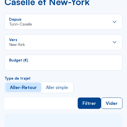
Caselle et New-York
Re
Depuis
da
Turin-Caselle
la
lis
Re
Vers
da
New-York
la
lis
Budget (€)
Type de trajet
Aller-Retour
Aller simple
Filtrer
Vider