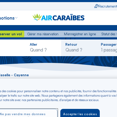
Recrutement
otions
erver un vol
Gérer ma réservation
M'enregistrer en ligne
Statut des
server un vol
Gérer ma réservation
M'enregistrer en ligne
Statut des 
Rechercher
Aller
Retour
Passager
dans
la
liste
Caselle - Cayenne
urin-Caselle - Cayen
s des cookies pour personnaliser notre contenu et nos publicités, fournir des fonctionnalités
alyser le trafic sur notre site web. Nous partageons également des informations quant à vos
r notre site avec nos partenaires publicitaires, d'analyse et de réseaux sociaux.
Ne pas vendre mes données
Accepter les cookies