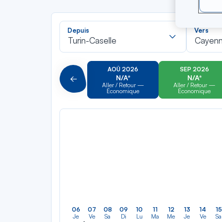
Recherch
Depuis
Vers
dans
Turin-Caselle
Cayen
la
liste
AOÛ 2026
SEP 2026
N/A*
N/A*
Précédent
Aller / Retour —
Aller / Retour —
Économique
Économique
06
07
08
09
10
11
12
13
14
15
Je
Ve
Sa
Di
Lu
Ma
Me
Je
Ve
Sa