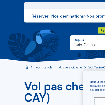
Réserver
Nos destinations
Nos prom
Rés
Ré
Depuis
Turin-Caselle
Tous nos vols
Vols vers Guyane
Vol Turin-
Aircaraibes.com
Vol pas cher T
Nous utilison
sociaux et an
navigation su
CAY)