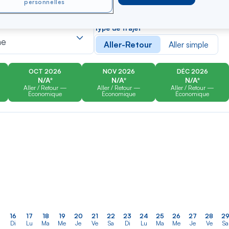
personnelles
er
Rechercher
Type de trajet
dans
ne
Aller-Retour
Aller simple
la
liste
OCT 2026
NOV 2026
DÉC 2026
N/A*
N/A*
N/A*
Aller / Retour —
Aller / Retour —
Aller / Retour —
Économique
Économique
Économique
16
17
18
19
20
21
22
23
24
25
26
27
28
2
Di
Lu
Ma
Me
Je
Ve
Sa
Di
Lu
Ma
Me
Je
Ve
Sa