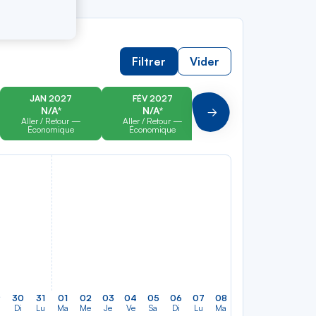
Filtrer
Vider
JAN 2027
FÉV 2027
MAR 2027
N/A*
N/A*
N/A*
Suivant
Aller / Retour —
Aller / Retour —
Aller / Retour —
Économique
Économique
Économique
9
30
31
01
02
03
04
05
06
07
08
09
10
11
12
Di
Lu
Ma
Me
Je
Ve
Sa
Di
Lu
Ma
Me
Je
Ve
Sa