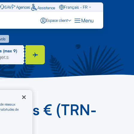
SAV
Agences
Français - FR
Assistance
Caraïbes - FR
Menu
Espace client
English - EN
 vols
vols
Español - ES
s (max 9)
ne dès € (TRN-
 de réseaux
 habitudes de