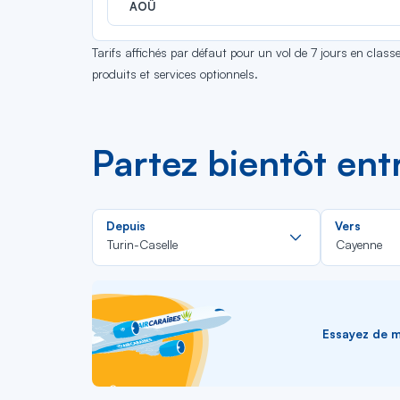
AOÛ
Tarifs affichés par défaut pour un vol de 7 jours en clas
produits et services optionnels.
Partez bientôt ent
Rechercher
Depuis
Vers
dans
Turin-Caselle
Cayenne
la
liste
Essayez de me