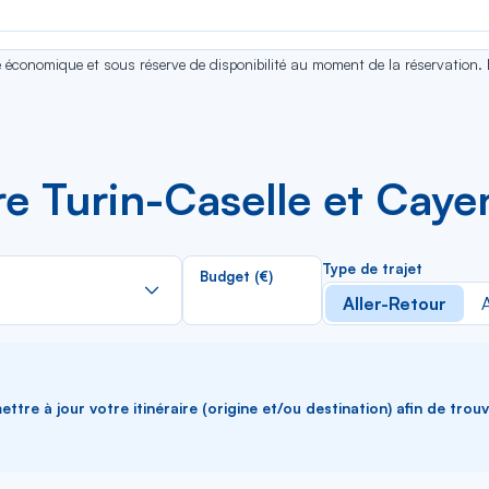
se économique et sous réserve de disponibilité au moment de la réservation.
re Turin-Caselle et Cay
Rechercher
Type de trajet
Budget (€)
dans
Aller-Retour
A
la
liste
ttre à jour votre itinéraire (origine et/ou destination) afin de trou