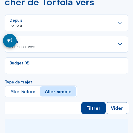
cher de Tortola vers
Re
Depuis
da
Tortola
la
lis
Re
Vers
da
Pour aller vers
la
lis
Budget (€)
Type de trajet
Aller-Retour
Aller simple
Filtrer
Vider