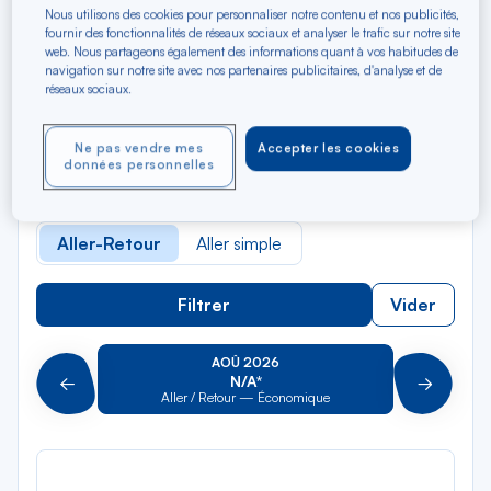
Nous utilisons des cookies pour personnaliser notre contenu et nos publicités,
fournir des fonctionnalités de réseaux sociaux et analyser le trafic sur notre site
Rec
web. Nous partageons également des informations quant à vos habitudes de
Depuis
navigation sur notre site avec nos partenaires publicitaires, d'analyse et de
dan
Tortola
réseaux sociaux.
la
liste
Rec
Vers
Ne pas vendre mes
Accepter les cookies
dan
Pour aller vers
données personnelles
la
liste
Type de trajet
Aller-Retour
Aller simple
Filtrer
Vider
AOÛ 2026
N/A*
Précédent
Suivant
Aller / Retour — Économique
Aller