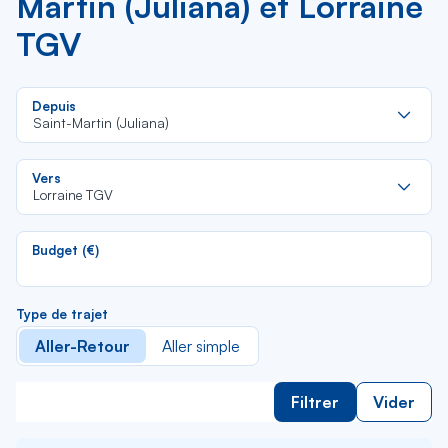
Martin (Juliana) et Lorraine
TGV
Re
Depuis
da
Saint-Martin (Juliana)
la
lis
Re
Vers
da
Lorraine TGV
la
lis
Budget (€)
Type de trajet
Aller-Retour
Aller simple
Filtrer
Vider