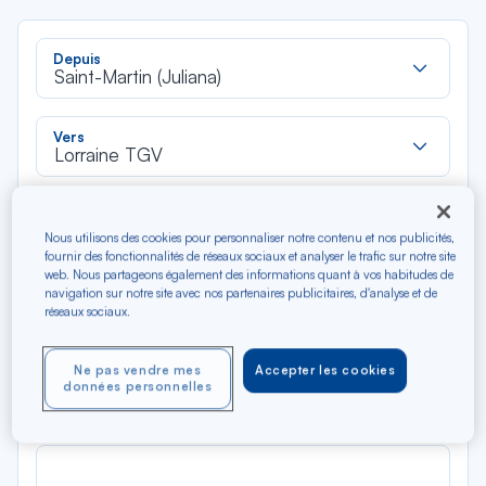
Rec
Depuis
dan
Saint-Martin (Juliana)
la
liste
Rec
Vers
dan
Lorraine TGV
la
liste
Type de trajet
Aller-Retour
Aller simple
Nous utilisons des cookies pour personnaliser notre contenu et nos publicités,
fournir des fonctionnalités de réseaux sociaux et analyser le trafic sur notre site
web. Nous partageons également des informations quant à vos habitudes de
navigation sur notre site avec nos partenaires publicitaires, d'analyse et de
Filtrer
Vider
réseaux sociaux.
AOÛ 2026
Ne pas vendre mes
Accepter les cookies
N/A*
données personnelles
Précédent
Suivant
Aller / Retour — Économique
Aller