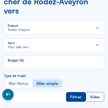
cher de Rodez-Aveyron
vers
Re
Depuis
da
Rodez-Aveyron
la
lis
Re
Vers
da
Pour aller vers
la
lis
Budget (€)
Type de trajet
Aller-Retour
Aller simple
Filtrer
Vider