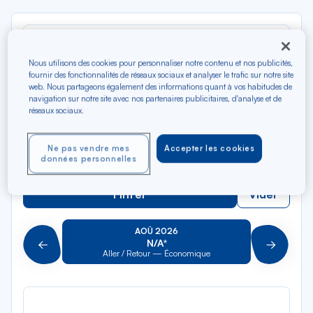
Rec
Depuis
dan
Rodez-Aveyron
la
Nous utilisons des cookies pour personnaliser notre contenu et nos publicités,
fournir des fonctionnalités de réseaux sociaux et analyser le trafic sur notre site
liste
Rec
web. Nous partageons également des informations quant à vos habitudes de
Vers
dan
Pour aller vers
navigation sur notre site avec nos partenaires publicitaires, d'analyse et de
réseaux sociaux.
la
liste
Type de trajet
Ne pas vendre mes
Accepter les cookies
Aller-Retour
Aller simple
données personnelles
Filtrer
Vider
AOÛ 2026
N/A*
Précédent
Suivant
Aller / Retour — Économique
Aller