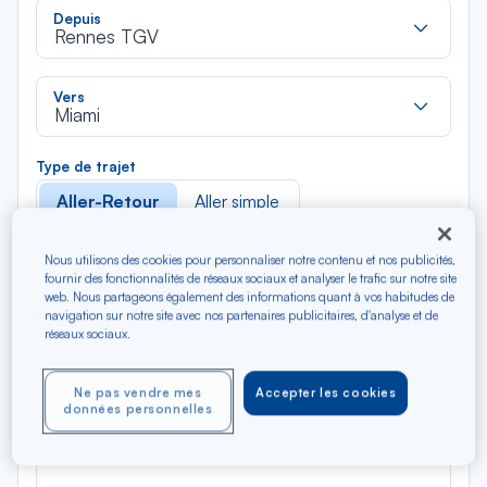
Rec
Depuis
dan
Rennes TGV
la
liste
Rec
Vers
dan
Miami
la
liste
Type de trajet
Aller-Retour
Aller simple
Filtrer
Vider
Nous utilisons des cookies pour personnaliser notre contenu et nos publicités,
fournir des fonctionnalités de réseaux sociaux et analyser le trafic sur notre site
web. Nous partageons également des informations quant à vos habitudes de
navigation sur notre site avec nos partenaires publicitaires, d'analyse et de
AOÛ 2026
réseaux sociaux.
N/A*
Précédent
Suivant
Aller / Retour — Économique
Aller
Ne pas vendre mes
Accepter les cookies
données personnelles