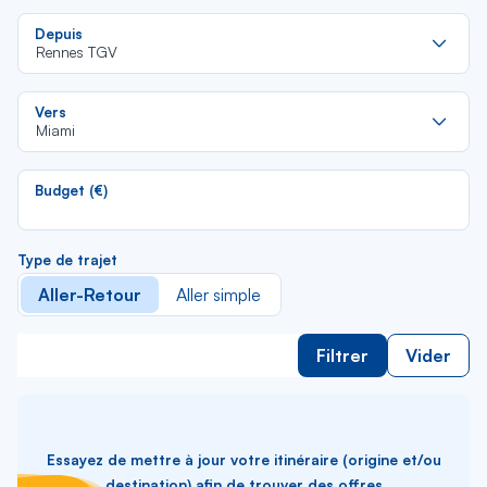
Re
Depuis
da
Rennes TGV
la
lis
Re
Vers
da
Miami
la
lis
Budget (€)
Type de trajet
Aller-Retour
Aller simple
Filtrer
Vider
Essayez de mettre à jour votre itinéraire (origine et/ou
destination) afin de trouver des offres