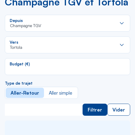
Champagne TGV et Tortola
Re
Depuis
da
Champagne TGV
la
lis
Re
Vers
da
Tortola
la
lis
Budget (€)
Type de trajet
Aller-Retour
Aller simple
Filtrer
Vider