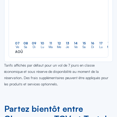
07
08
09
10
11
12
13
14
15
16
17
18
Ve
Sa
Di
Lu
Ma
Me
Je
Ve
Sa
Di
Lu
Ma
AOÛ
Tarifs affichés par défaut pour un vol de 7 jours en classe
économique et sous réserve de disponibilité au moment de la
réservation. Des frais supplémentaires peuvent être appliqués pour
les produits et services optionnels.
Partez bientôt entre