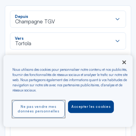
Rec
Depuis
dan
Champagne TGV
la
liste
Rec
Vers
dan
Tortola
la
liste
Type de trajet
Aller-Retour
Aller simple
Nous utilisons des cookies pour personnaliser notre contenu et nos publicités,
fournir des fonctionnalités de réseaux sociaux et analyser le trafic sur notre site
web. Nous partageons également des informations quant à vos habitudes de
Filtrer
Vider
navigation sur notre site avec nos partenaires publicitaires, d'analyse et de
réseaux sociaux.
AOÛ 2026
N/A*
Ne pas vendre mes
Accepter les cookies
Précédent
Suivant
Aller / Retour — Économique
Aller
données personnelles