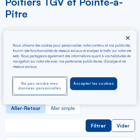
Poitiers TGV et Pointe-à-
Pitre
Re
Depuis
da
Poitiers TGV
la
Nous utilisons des cookies pour personnaliser notre contenu et nos publicités,
fournir des fonctionnalités de réseaux sociaux et analyser le trafic sur notre site
lis
Re
Vers
web. Nous partageons également des informations quant à vos habitudes de
da
Pointe-à-Pitre
navigation sur notre site avec nos partenaires publicitaires, d'analyse et de
réseaux sociaux.
la
lis
Budget (€)
Ne pas vendre mes
Accepter les cookies
données personnelles
Type de trajet
Aller-Retour
Aller simple
Filtrer
Vider