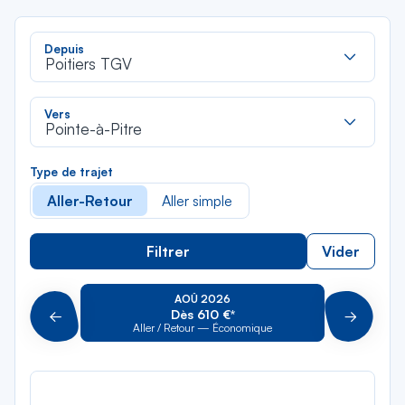
Rec
Depuis
dan
Poitiers TGV
la
liste
Rec
Vers
dan
Pointe-à-Pitre
la
liste
Type de trajet
Aller-Retour
Aller simple
Filtrer
Vider
AOÛ 2026
Dès 610 €*
Précédent
Suivant
Aller / Retour — Économique
Aller