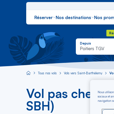
Réserver
Nos destinations
Nos prom
Rés
Ré
Depuis
Poitiers TGV
Tous nos vols
Vols vers Saint-Barthélemy
Vo
Aircaraibes.com
Vol pas cher Po
Nous utilison
sociaux et an
SBH)
navigation su