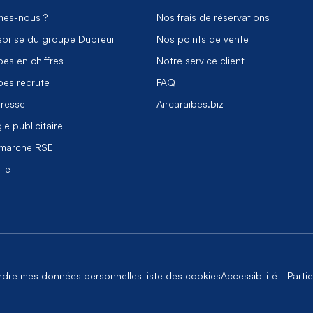
es-nous ?
Nos frais de réservations
eprise du groupe Dubreuil
Nos points de vente
bes en chiffres
Notre service client
bes recrute
FAQ
resse
Aircaraibes.biz
ie publicitaire
marche RSE
tte
ndre mes données personnelles
Liste des cookies
Accessibilité - Part