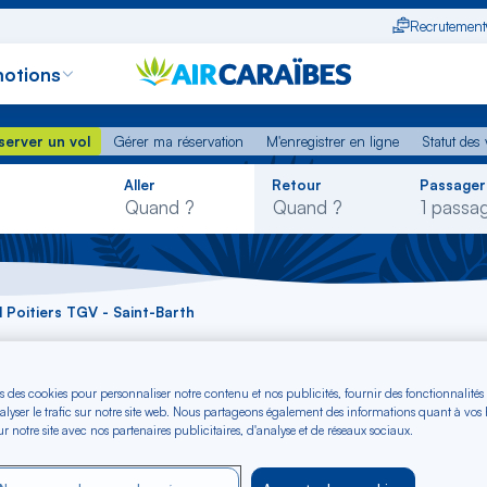
Recrutement
otions
erver un vol
Gérer ma réservation
M'enregistrer en ligne
Statut des
server un vol
Gérer ma réservation
M'enregistrer en ligne
Statut des 
Rechercher
Aller
Retour
Passager
dans
la
liste
l Poitiers TGV - Saint-Barth
itiers TGV - Saint-B
s des cookies pour personnaliser notre contenu et nos publicités, fournir des fonctionnalités
alyser le trafic sur notre site web. Nous partageons également des informations quant à vos
r notre site avec nos partenaires publicitaires, d'analyse et de réseaux sociaux.