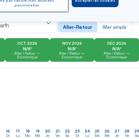
Ne pas vendre mes données
Accepter les cookies
personnelles
er
Rechercher
Type de trajet
dans
arth
Aller-Retour
Aller simple
la
liste
OCT 2026
NOV 2026
DÉC 2026
N/A*
N/A*
N/A*
Aller / Retour —
Aller / Retour —
Aller / Retour —
Économique
Économique
Économique
16
17
18
19
20
21
22
23
24
25
26
27
28
2
Di
Lu
Ma
Me
Je
Ve
Sa
Di
Lu
Ma
Me
Je
Ve
Sa