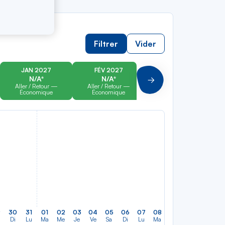
Filtrer
Vider
JAN 2027
FÉV 2027
MAR 2027
N/A*
N/A*
N/A*
Suivant
Aller / Retour —
Aller / Retour —
Aller / Retour —
Économique
Économique
Économique
9
30
31
01
02
03
04
05
06
07
08
09
10
11
12
Di
Lu
Ma
Me
Je
Ve
Sa
Di
Lu
Ma
Me
Je
Ve
Sa