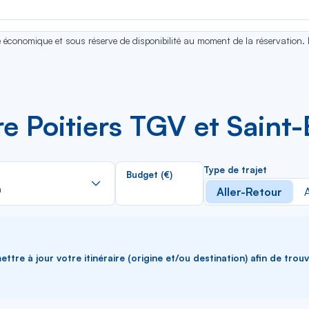
se économique et sous réserve de disponibilité au moment de la réservation.
re Poitiers TGV et Saint
Rechercher
Type de trajet
Budget (€)
dans
h
Aller-Retour
A
la
liste
ttre à jour votre itinéraire (origine et/ou destination) afin de trou