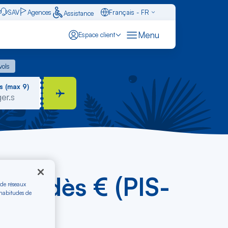
SAV
Agences
Français - FR
Assistance
Caraïbes - FR
Menu
Espace client
English - EN
 vols
vols
Español - ES
s (max 9)
arth dès € (PIS-
 de réseaux
 habitudes de