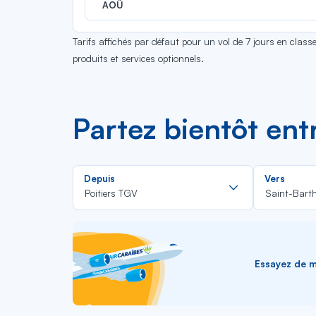
AOÛ
Tarifs affichés par défaut pour un vol de 7 jours en clas
produits et services optionnels.
Partez bientôt ent
Rechercher
Depuis
Vers
dans
Poitiers TGV
Saint-Bart
la
liste
Essayez de me