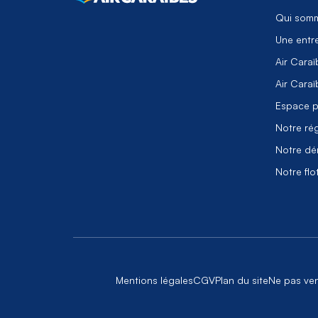
Qui somm
Une entr
Air Caraï
Air Caraï
Espace p
Notre rég
Notre dé
Notre flo
Mentions légales
CGV
Plan du site
Ne pas ve