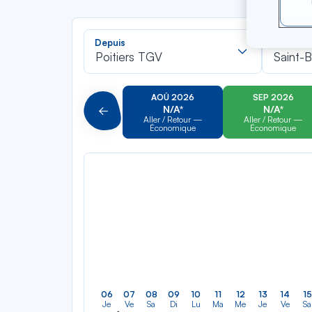
Recherch
Depuis
Vers
dans
Poitiers TGV
Saint-B
la
liste
AOÛ 2026
SEP 2026
N/A*
N/A*
Précédent
Aller / Retour —
Aller / Retour —
Économique
Économique
06
07
08
09
10
11
12
13
14
15
Je
Ve
Sa
Di
Lu
Ma
Me
Je
Ve
Sa