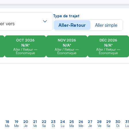
er
Rechercher
Type de trajet
dans
ler vers
Aller-Retour
Aller simple
la
liste
OCT 2026
NOV 2026
DÉC 2026
N/A*
N/A*
N/A*
Aller / Retour —
Aller / Retour —
Aller / Retour —
Économique
Économique
Économique
18
19
20
21
22
23
24
25
26
27
28
29
30
31
Ma
Me
Je
Ve
Sa
Di
Lu
Ma
Me
Je
Ve
Sa
Di
Lu