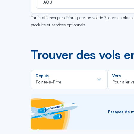
AOÛ
Tarifs affichés par défaut pour un vol de 7 jours en clas
produits et services optionnels.
Trouver des vols e
Rechercher
Depuis
Vers
dans
Pointe-à-Pitre
Pour aller v
la
liste
Essayez de me