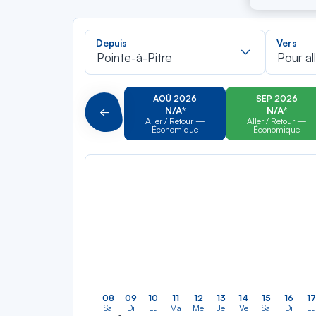
Recherch
Depuis
Vers
dans
Pointe-à-Pitre
Pour al
la
liste
AOÛ 2026
SEP 2026
N/A*
N/A*
Précédent
Aller / Retour —
Aller / Retour —
Économique
Économique
08
09
10
11
12
13
14
15
16
17
Sa
Di
Lu
Ma
Me
Je
Ve
Sa
Di
Lu