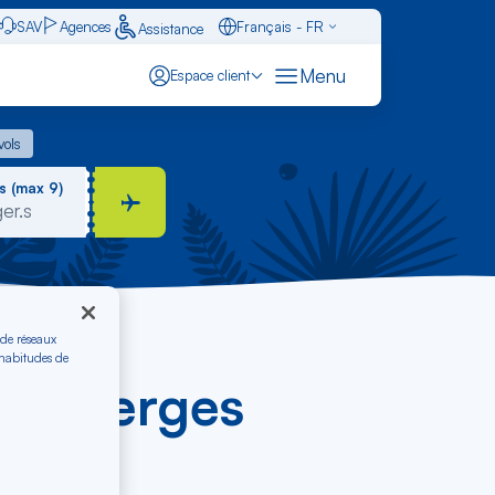
SAV
Agences
Français - FR
Assistance
Caraïbes - FR
Menu
Espace client
English - EN
 vols
vols
Español - ES
s (max 9)
 de réseaux
 habitudes de
les Vierges