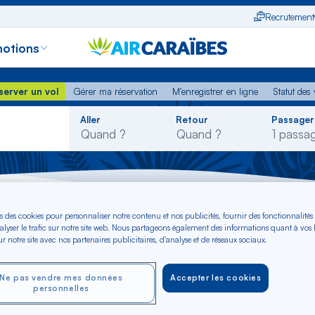
Recrutement
otions
erver un vol
Gérer ma réservation
M'enregistrer en ligne
Statut des
server un vol
Gérer ma réservation
M'enregistrer en ligne
Statut des 
Rechercher
Aller
Retour
Passager
dans
la
liste
Vol Pointe-à-Pitre - Îles Vierges britanniques
s des cookies pour personnaliser notre contenu et nos publicités, fournir des fonctionnalités
alyser le trafic sur notre site web. Nous partageons également des informations quant à vos
r notre site avec nos partenaires publicitaires, d'analyse et de réseaux sociaux.
inte-à-Pitre - vers Î
s €*
Ne pas vendre mes données
Accepter les cookies
personnelles