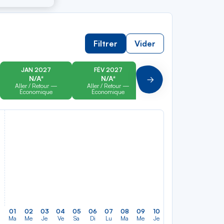
Filtrer
Vider
JAN 2027
FÉV 2027
MAR 2027
N/A*
N/A*
N/A*
Suivant
Aller / Retour —
Aller / Retour —
Aller / Retour —
Économique
Économique
Économique
01
02
03
04
05
06
07
08
09
10
11
12
13
14
Ma
Me
Je
Ve
Sa
Di
Lu
Ma
Me
Je
Ve
Sa
Di
Lu