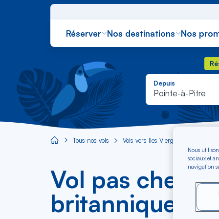
Réserver
Nos destinations
Nos prom
Rés
Ré
Depuis
Pointe-à-Pitre
Tous nos vols
Vols vers Îles Vierges britanniques
Aircaraibes.com
Nous utilison
sociaux et an
navigation su
Vol pas cher Po
britanniques dè