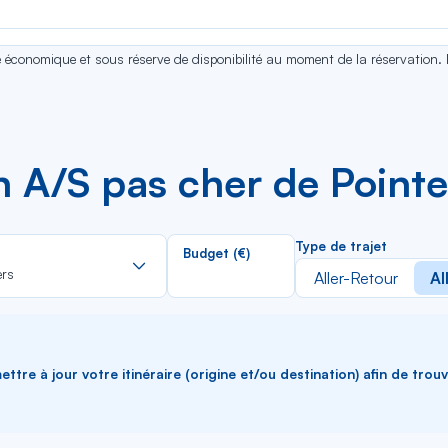
se économique et sous réserve de disponibilité au moment de la réservation.
n A/S pas cher de Pointe
Rechercher
Type de trajet
Budget (€)
dans
ers
Aller-Retour
Al
la
liste
ttre à jour votre itinéraire (origine et/ou destination) afin de trou