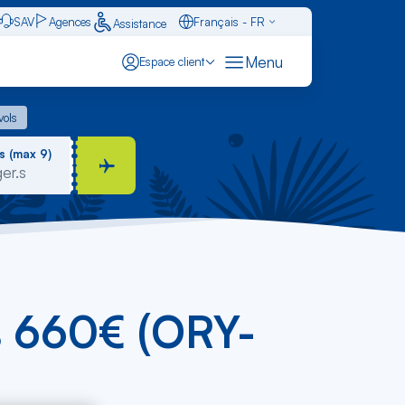
SAV
Agences
Français - FR
Assistance
Caraïbes - FR
Menu
Espace client
English - EN
 vols
vols
Español - ES
s (max 9)
ès 660€ (ORY-