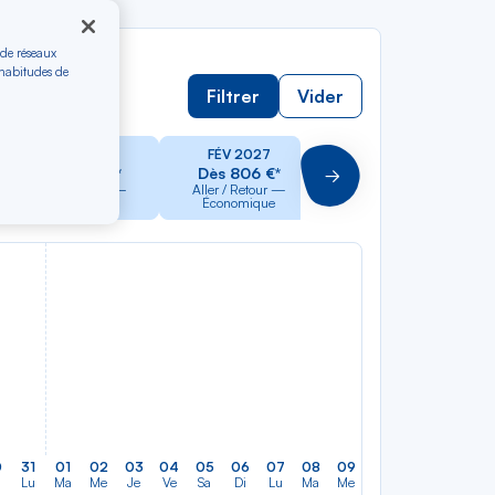
 de réseaux
 habitudes de
Filtrer
Vider
JAN 2027
FÉV 2027
MAR 2027
Dès 806 €*
Dès 806 €*
Dès 806 €*
Suivant
Aller / Retour —
Aller / Retour —
Aller / Retour —
Économique
Économique
Économique
0
31
01
02
03
04
05
06
07
08
09
10
11
12
13
Lu
Ma
Me
Je
Ve
Sa
Di
Lu
Ma
Me
Je
Ve
Sa
Di