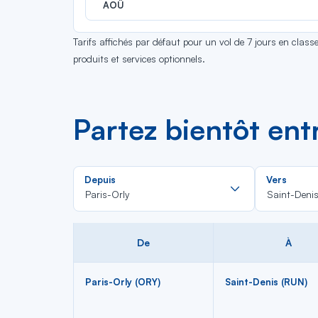
AOÛ
Tarifs affichés par défaut pour un vol de 7 jours en clas
produits et services optionnels.
Partez bientôt ent
Rechercher
Depuis
Vers
dans
Paris-Orly
Saint-Deni
la
liste
De
À
Paris-Orly (ORY)
Saint-Denis (RUN)