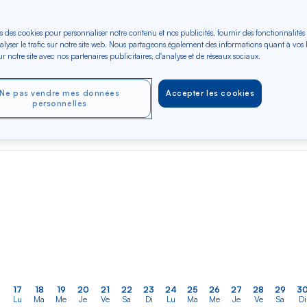
s des cookies pour personnaliser notre contenu et nos publicités, fournir des fonctionnalités
er
Rechercher
Type de trajet
alyser le trafic sur notre site web. Nous partageons également des informations quant à vos
dans
Denis
r notre site avec nos partenaires publicitaires, d'analyse et de réseaux sociaux.
Aller-Retour
Aller simple
la
liste
Ne pas vendre mes données
Accepter les cookies
OCT 2026
NOV 2026
DÉC 2026
personnelles
Dès 760 €*
Dès 713 €*
Dès 806 €*
Aller / Retour —
Aller / Retour —
Aller / Retour —
Économique
Économique
Économique
17
18
19
20
21
22
23
24
25
26
27
28
29
3
Lu
Ma
Me
Je
Ve
Sa
Di
Lu
Ma
Me
Je
Ve
Sa
Di