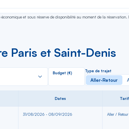
se économique et sous réserve de disponibilité au moment de la réservation.
re Paris et Saint-Denis
Rechercher
Type de trajet
Budget (€)
dans
s
Aller-Retour
A
la
liste
Dates
Tarif
31/08/2026 - 08/09/2026
Aller / Retour