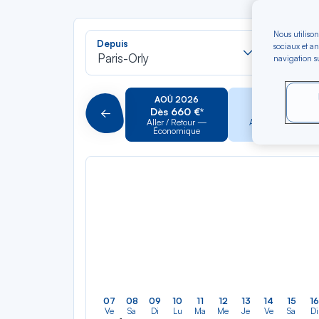
Nous utilison
Recherch
Depuis
Vers
sociaux et an
dans
Paris-Orly
Saint-
navigation su
la
liste
AOÛ 2026
SEP 2026
Dès 660 €*
Dès 713 €*
Précédent
Aller / Retour —
Aller / Retour —
Économique
Économique
07
08
09
10
11
12
13
14
15
16
Ve
Sa
Di
Lu
Ma
Me
Je
Ve
Sa
Di