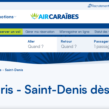
Recrutement
otions
erver un vol
Gérer ma réservation
M'enregistrer en ligne
Statut des
server un vol
Gérer ma réservation
M'enregistrer en ligne
Statut des 
Rechercher
Aller
Retour
Passager
dans
la
liste
s - Saint-Denis
ris - Saint-Denis d