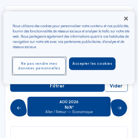
Rec
Depuis
dan
Paris-Orly
Nous utilisons des cookies pour personnaliser notre contenu et nos publicités,
la
fournir des fonctionnalités de réseaux sociaux et analyser le trafic sur notre site
liste
Rec
web. Nous partageons également des informations quant à vos habitudes de
Vers
navigation sur notre site avec nos partenaires publicitaires, d'analyse et de
dan
Pour aller vers
réseaux sociaux.
la
liste
Type de trajet
Ne pas vendre mes
Accepter les cookies
Aller-Retour
Aller simple
données personnelles
Filtrer
Vider
AOÛ 2026
N/A*
Précédent
Suivant
Aller / Retour — Économique
Aller