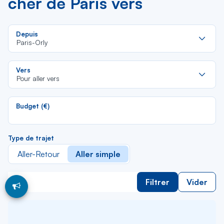
cher de Paris vers
Re
Depuis
da
Paris-Orly
la
lis
Re
Vers
da
Pour aller vers
la
lis
Budget (€)
Type de trajet
Aller-Retour
Aller simple
Filtrer
Vider