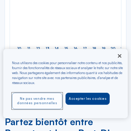
10
11
12
13
14
15
16
17
18
19
20
21
Lu
Ma
Me
Je
Ve
Sa
Di
Lu
Ma
Me
Je
Ve
AOÛ
Nous utilisons des cookies pour personnaliser notre contenu et nos publicités,
fournir des fonctionnalités de réseaux sociaux et analyser le trafic sur notre site
Tarifs affichés par défaut pour un vol de 7 jours en classe
web. Nous partageons également des informations quant à vos habitudes de
navigation sur notre site avec nos partenaires publicitaires, d'analyse et de
économique et sous réserve de disponibilité au moment de la
réseaux sociaux.
réservation. Des frais supplémentaires peuvent être appliqués pour
les produits et services optionnels.
Ne pas vendre mes
Accepter les cookies
données personnelles
Partez bientôt entre