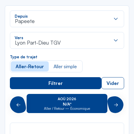
Rec
Depuis
dan
Papeete
la
liste
Rec
Vers
dan
Lyon Part-Dieu TGV
la
liste
Type de trajet
Aller-Retour
Aller simple
Filtrer
Vider
AOÛ 2026
N/A*
Précédent
Suivant
Aller / Retour — Économique
Aller