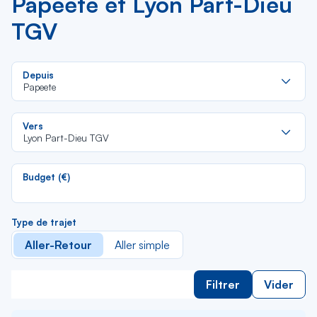
Papeete et Lyon Part-Dieu
TGV
Re
Depuis
da
Papeete
la
lis
Re
Vers
da
Lyon Part-Dieu TGV
la
lis
Budget (€)
Type de trajet
Aller-Retour
Aller simple
Filtrer
Vider