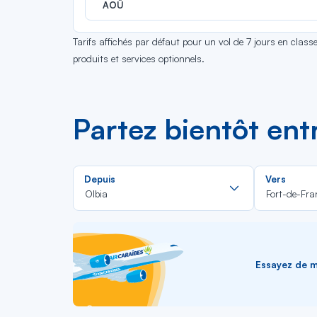
AOÛ
Tarifs affichés par défaut pour un vol de 7 jours en clas
produits et services optionnels.
Partez bientôt ent
Rechercher
Depuis
Vers
dans
Olbia
Fort-de-Fra
la
liste
Essayez de me