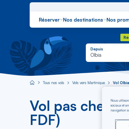
Réserver
Nos destinations
Nos prom
Rés
Ré
Depuis
Olbia
Tous nos vols
Vols vers Martinique
Vol Olbi
Aircaraibes.com
Vol pas cher Ol
Nous utilison
sociaux et an
navigation su
FDF)