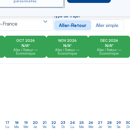
personnelles
er
Rechercher
Type de trajet
dans
e-France
Aller-Retour
Aller simple
la
liste
OCT 2026
NOV 2026
DÉC 2026
N/A*
N/A*
N/A*
Aller / Retour —
Aller / Retour —
Aller / Retour —
Économique
Économique
Économique
17
18
19
20
21
22
23
24
25
26
27
28
29
3
Lu
Ma
Me
Je
Ve
Sa
Di
Lu
Ma
Me
Je
Ve
Sa
Di