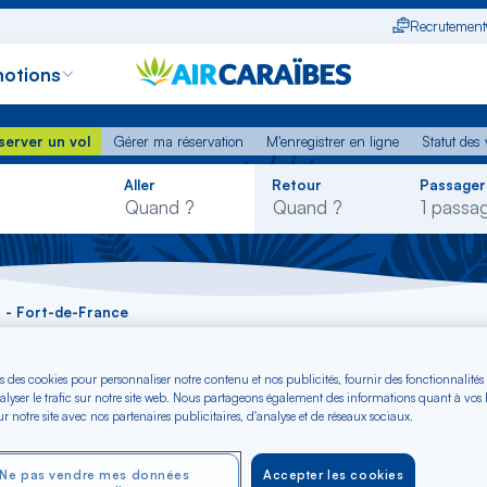
Recrutement
otions
erver un vol
Gérer ma réservation
M'enregistrer en ligne
Statut des
server un vol
Gérer ma réservation
M'enregistrer en ligne
Statut des 
Rechercher
Aller
Retour
Passager
dans
la
liste
a - Fort-de-France
bia - Fort-de-Franc
s des cookies pour personnaliser notre contenu et nos publicités, fournir des fonctionnalités
alyser le trafic sur notre site web. Nous partageons également des informations quant à vos
r notre site avec nos partenaires publicitaires, d'analyse et de réseaux sociaux.
Ne pas vendre mes données
Accepter les cookies