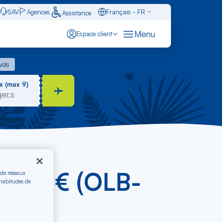
SAV
Agences
Français - FR
Assistance
Caraïbes - FR
Menu
Espace client
English - EN
 vols
vols
Español - ES
s (max 9)
e dès € (OLB-
 de réseaux
 habitudes de