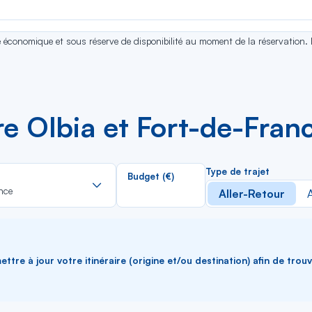
se économique et sous réserve de disponibilité au moment de la réservation.
re Olbia et Fort-de-Fran
Rechercher
Type de trajet
Budget (€)
dans
nce
Aller-Retour
A
la
liste
ttre à jour votre itinéraire (origine et/ou destination) afin de trou