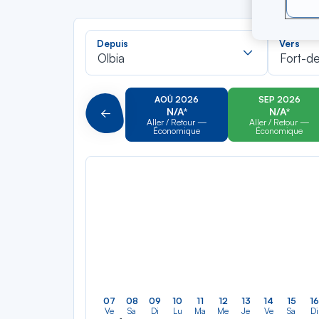
Recherch
Depuis
Vers
dans
Olbia
Fort-d
la
liste
AOÛ 2026
SEP 2026
N/A*
N/A*
Précédent
Aller / Retour —
Aller / Retour —
Économique
Économique
07
08
09
10
11
12
13
14
15
16
Ve
Sa
Di
Lu
Ma
Me
Je
Ve
Sa
Di