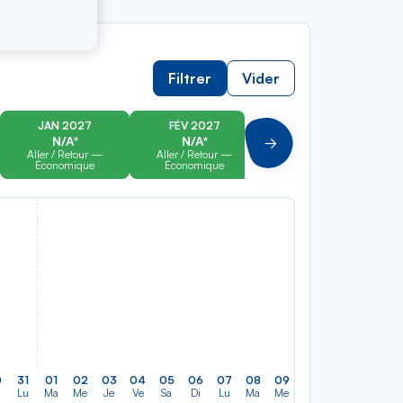
Filtrer
Vider
JAN 2027
FÉV 2027
MAR 2027
N/A*
N/A*
N/A*
Suivant
Aller / Retour —
Aller / Retour —
Aller / Retour —
Économique
Économique
Économique
0
31
01
02
03
04
05
06
07
08
09
10
11
12
13
Lu
Ma
Me
Je
Ve
Sa
Di
Lu
Ma
Me
Je
Ve
Sa
Di