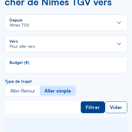
cher de Nîmes TGV vers
Re
Depuis
da
Nîmes TGV
la
lis
Re
Vers
da
Pour aller vers
la
lis
Budget (€)
Type de trajet
Aller-Retour
Aller simple
Filtrer
Vider