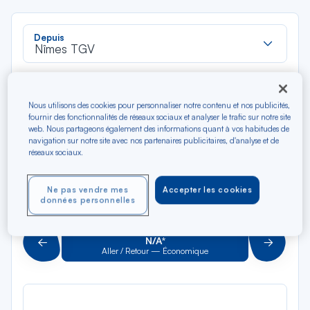
Rec
Depuis
dan
Nîmes TGV
la
liste
Rec
Vers
dan
Pour aller vers
Nous utilisons des cookies pour personnaliser notre contenu et nos publicités,
la
fournir des fonctionnalités de réseaux sociaux et analyser le trafic sur notre site
liste
web. Nous partageons également des informations quant à vos habitudes de
Type de trajet
navigation sur notre site avec nos partenaires publicitaires, d'analyse et de
Aller-Retour
Aller simple
réseaux sociaux.
Ne pas vendre mes
Accepter les cookies
Filtrer
Vider
données personnelles
AOÛ 2026
N/A*
Précédent
Suivant
Aller / Retour — Économique
Aller