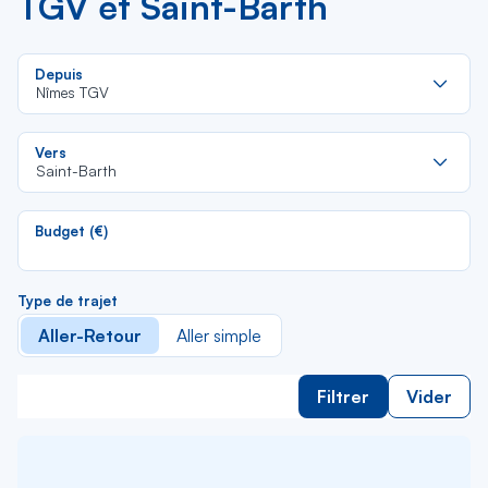
TGV et Saint-Barth
Re
Depuis
da
Nîmes TGV
la
lis
Re
Vers
da
Saint-Barth
la
lis
Budget (€)
Type de trajet
Aller-Retour
Aller simple
Filtrer
Vider