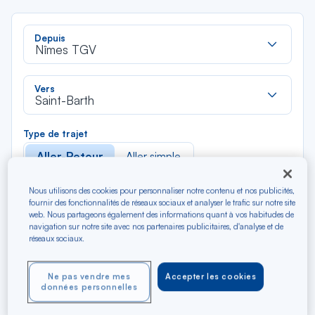
Rec
Depuis
dan
Nîmes TGV
la
liste
Rec
Vers
dan
Saint-Barth
la
liste
Type de trajet
Aller-Retour
Aller simple
Nous utilisons des cookies pour personnaliser notre contenu et nos publicités,
Filtrer
Vider
fournir des fonctionnalités de réseaux sociaux et analyser le trafic sur notre site
web. Nous partageons également des informations quant à vos habitudes de
navigation sur notre site avec nos partenaires publicitaires, d'analyse et de
AOÛ 2026
réseaux sociaux.
N/A*
Précédent
Suivant
Aller / Retour — Économique
Aller
Ne pas vendre mes
Accepter les cookies
données personnelles