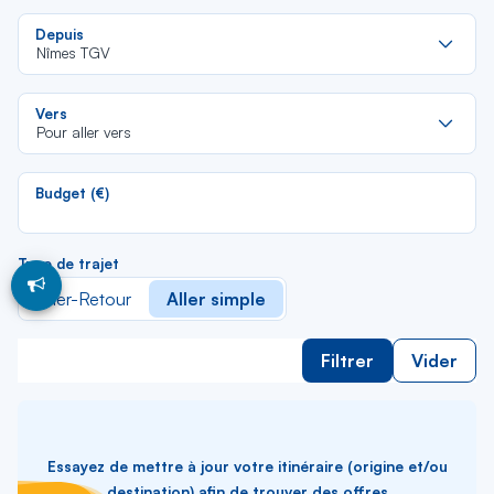
Re
Depuis
da
Nîmes TGV
la
lis
Re
Vers
da
Pour aller vers
la
lis
Budget (€)
Type de trajet
Aller-Retour
Aller simple
Filtrer
Vider
Essayez de mettre à jour votre itinéraire (origine et/ou
destination) afin de trouver des offres