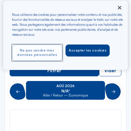
Rec
Depuis
dan
Nîmes TGV
Nous utilisons des cookies pour personnaliser notre contenu et nos publicités,
la
fournir des fonctionnalités de réseaux sociaux et analyser le trafic sur notre site
liste
Rec
web. Nous partageons également des informations quant à vos habitudes de
Vers
navigation sur notre site avec nos partenaires publicitaires, d'analyse et de
dan
Pour aller vers
réseaux sociaux.
la
liste
Type de trajet
Ne pas vendre mes
Accepter les cookies
Aller-Retour
Aller simple
données personnelles
Filtrer
Vider
AOÛ 2026
N/A*
Précédent
Suivant
Aller / Retour — Économique
Aller