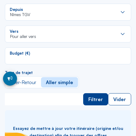
Re
Depuis
da
Nîmes TGV
la
lis
Re
Vers
da
Pour aller vers
la
lis
Budget (€)
Type de trajet
Aller-Retour
Aller simple
Filtrer
Vider
Essayez de mettre à jour votre itinéraire (origine et/ou
destination) afin de trouver des offres