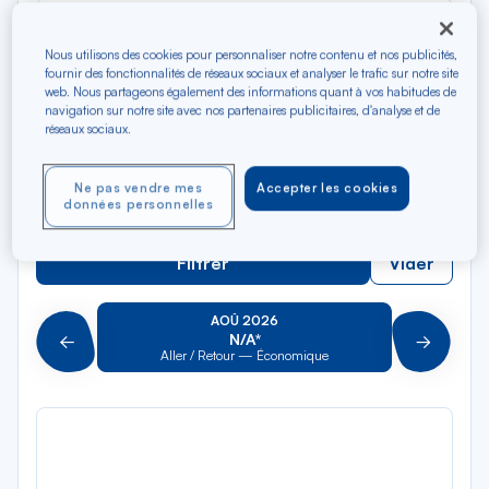
Rec
Depuis
dan
Nîmes TGV
Nous utilisons des cookies pour personnaliser notre contenu et nos publicités,
la
fournir des fonctionnalités de réseaux sociaux et analyser le trafic sur notre site
liste
Rec
web. Nous partageons également des informations quant à vos habitudes de
Vers
navigation sur notre site avec nos partenaires publicitaires, d'analyse et de
dan
Pour aller vers
réseaux sociaux.
la
liste
Type de trajet
Ne pas vendre mes
Accepter les cookies
Aller-Retour
Aller simple
données personnelles
Filtrer
Vider
AOÛ 2026
N/A*
Précédent
Suivant
Aller / Retour — Économique
Aller