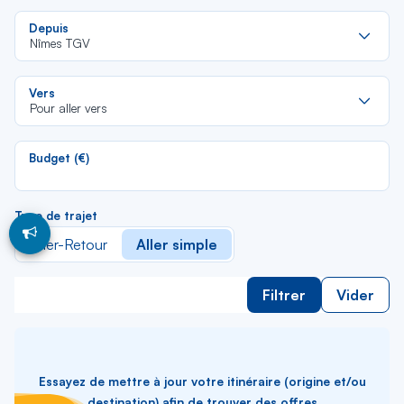
Re
Depuis
da
Nîmes TGV
la
lis
Re
Vers
da
Pour aller vers
la
lis
Budget (€)
Type de trajet
Aller-Retour
Aller simple
Filtrer
Vider
Essayez de mettre à jour votre itinéraire (origine et/ou
destination) afin de trouver des offres