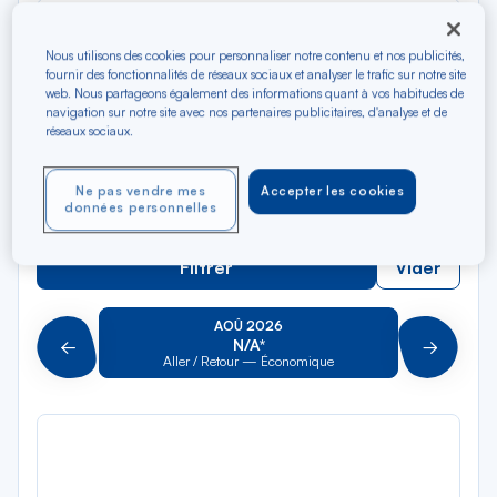
Rec
Depuis
dan
Nîmes TGV
Nous utilisons des cookies pour personnaliser notre contenu et nos publicités,
la
fournir des fonctionnalités de réseaux sociaux et analyser le trafic sur notre site
liste
Rec
web. Nous partageons également des informations quant à vos habitudes de
Vers
navigation sur notre site avec nos partenaires publicitaires, d'analyse et de
dan
Pour aller vers
réseaux sociaux.
la
liste
Type de trajet
Ne pas vendre mes
Accepter les cookies
Aller-Retour
Aller simple
données personnelles
Filtrer
Vider
AOÛ 2026
N/A*
Précédent
Suivant
Aller / Retour — Économique
Aller