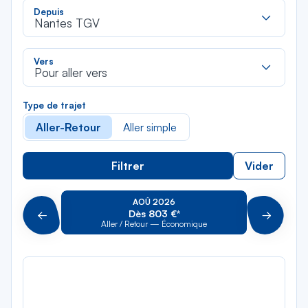
Rec
Depuis
dan
Nantes TGV
la
liste
Rec
Vers
dan
Pour aller vers
la
liste
Type de trajet
Aller-Retour
Aller simple
Filtrer
Vider
AOÛ 2026
Dès 803 €*
Précédent
Suivant
Aller / Retour — Économique
Aller