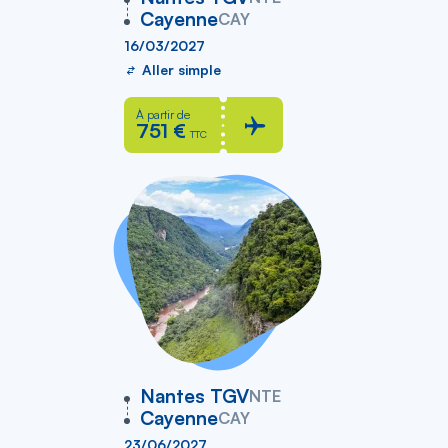
Cayenne
CAY
16/03/2027
Aller simple
À partir de
751 €
TTC
vers
Nantes TGV
NTE
Cayenne
CAY
23/06/2027