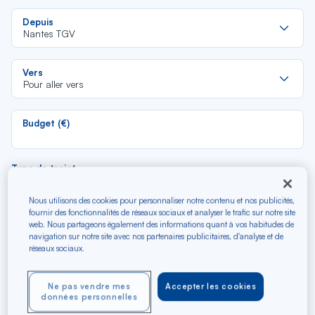
Re
Depuis
da
Nantes TGV
la
lis
Re
Vers
da
Pour aller vers
la
lis
Budget (€)
Type de trajet
Aller-Retour
Aller simple
Nous utilisons des cookies pour personnaliser notre contenu et nos publicités,
fournir des fonctionnalités de réseaux sociaux et analyser le trafic sur notre site
web. Nous partageons également des informations quant à vos habitudes de
Filtrer
Vider
navigation sur notre site avec nos partenaires publicitaires, d'analyse et de
réseaux sociaux.
Ne pas vendre mes
Accepter les cookies
données personnelles