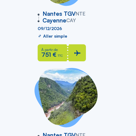
vers
Nantes TGV
NTE
Cayenne
CAY
09/12/2026
Aller simple
À partir de
751 €
TTC
vers
Nantes TGV
NTE