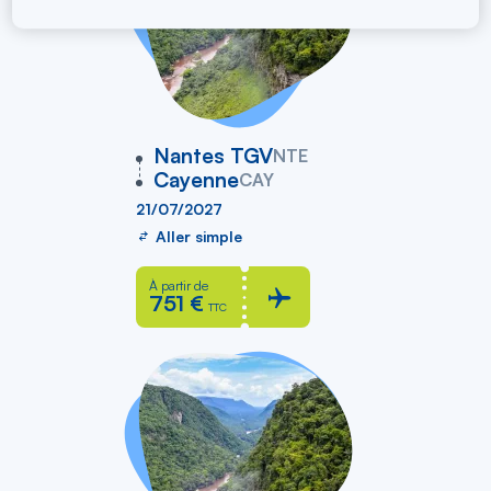
vers
Nantes TGV
NTE
Cayenne
CAY
21/07/2027
Aller simple
À partir de
751 €
TTC