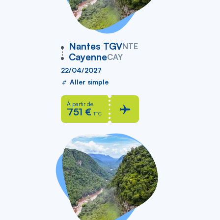
vers
Nantes TGV
NTE
Cayenne
CAY
22/04/2027
Aller simple
À partir de
751 €
TTC