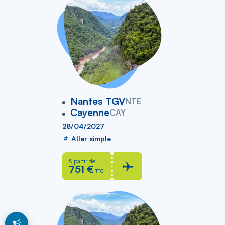
vers
Nantes TGV
NTE
Cayenne
CAY
28/04/2027
Aller simple
À partir de
751 €
TTC