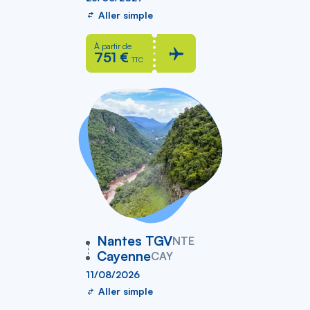
Aller simple
À partir de
751 €
TTC
vers
Nantes TGV
NTE
Cayenne
CAY
11/08/2026
Aller simple