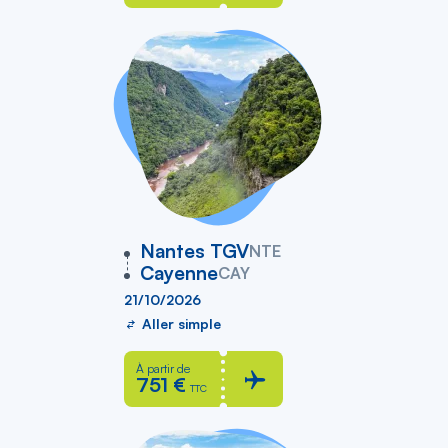
vers
Nantes TGV
NTE
Cayenne
CAY
21/10/2026
Aller simple
À partir de
751 €
TTC