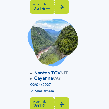
À partir de
751 €
TTC
vers
Nantes TGV
NTE
Cayenne
CAY
02/04/2027
Aller simple
À partir de
751 €
TTC