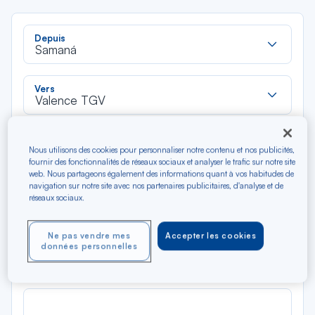
Rec
Depuis
dan
Samaná
la
liste
Rec
Vers
dan
Valence TGV
la
liste
Type de trajet
Nous utilisons des cookies pour personnaliser notre contenu et nos publicités,
Aller-Retour
Aller simple
fournir des fonctionnalités de réseaux sociaux et analyser le trafic sur notre site
web. Nous partageons également des informations quant à vos habitudes de
navigation sur notre site avec nos partenaires publicitaires, d'analyse et de
Filtrer
Vider
réseaux sociaux.
AOÛ 2026
Ne pas vendre mes
Accepter les cookies
N/A*
données personnelles
Précédent
Suivant
Aller / Retour — Économique
Aller