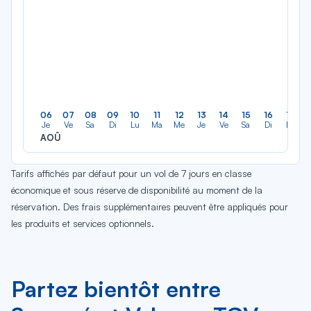
06
07
08
09
10
11
12
13
14
15
16
17
Je
Ve
Sa
Di
Lu
Ma
Me
Je
Ve
Sa
Di
Lu
AOÛ
Tarifs affichés par défaut pour un vol de 7 jours en classe
économique et sous réserve de disponibilité au moment de la
réservation. Des frais supplémentaires peuvent être appliqués pour
les produits et services optionnels.
Partez bientôt entre