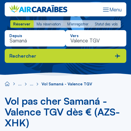
Menu
Réserver
Ma réservation
M'enregistrer
Statut des vols
Réserver
Ma réservation
M'enregistrer
Statut des vols
Depuis
Vers
Rechercher
Vol Samaná - Valence TGV
Vol pas cher Samaná -
Valence TGV dès € (AZS-
XHK)