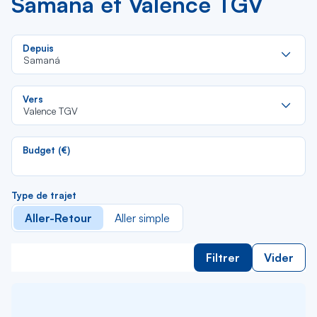
Samaná et Valence TGV
Re
Depuis
da
Samaná
la
lis
Re
Vers
da
Valence TGV
la
lis
Budget (€)
Type de trajet
Aller-Retour
Aller simple
Filtrer
Vider