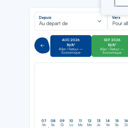
Recherch
Depuis
Vers
dans
Au départ de
Pour al
la
liste
AOÛ 2026
SEP 2026
N/A*
N/A*
Précédent
Aller / Retour —
Aller / Retour —
Économique
Économique
07
08
09
10
11
12
13
14
15
16
Ve
Sa
Di
Lu
Ma
Me
Je
Ve
Sa
Di