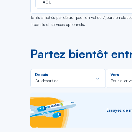
AOÛ
Tarifs affichés par défaut pour un vol de 7 jours en clas
produits et services optionnels.
Partez bientôt ent
Rechercher
Depuis
Vers
dans
Au départ de
Pour aller v
la
liste
Essayez de me