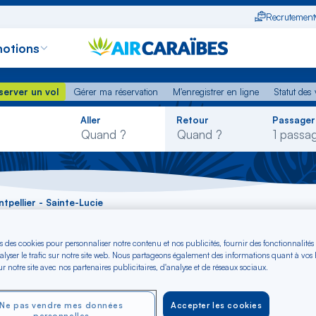
Recrutement
otions
erver un vol
Gérer ma réservation
M'enregistrer en ligne
Statut des
server un vol
Gérer ma réservation
M'enregistrer en ligne
Statut des 
Rechercher
Aller
Retour
Passager
dans
la
liste
tpellier - Sainte-Lucie
ntpellier - Sainte-L
s des cookies pour personnaliser notre contenu et nos publicités, fournir des fonctionnalités
alyser le trafic sur notre site web. Nous partageons également des informations quant à vos
r notre site avec nos partenaires publicitaires, d'analyse et de réseaux sociaux.
Ne pas vendre mes données
Accepter les cookies