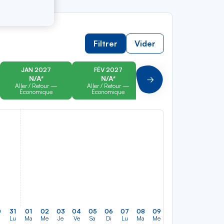
Filtrer
Vider
JAN 2027
FÉV 2027
MAR 2027
N/A*
N/A*
N/A*
Suivant
Aller / Retour —
Aller / Retour —
Aller / Retour —
Économique
Économique
Économique
0
31
01
02
03
04
05
06
07
08
09
10
11
12
13
Lu
Ma
Me
Je
Ve
Sa
Di
Lu
Ma
Me
Je
Ve
Sa
Di