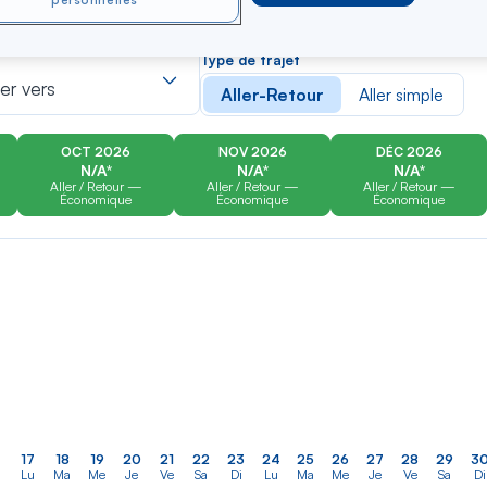
personnelles
er
Rechercher
Type de trajet
dans
ler vers
Aller-Retour
Aller simple
la
liste
OCT 2026
NOV 2026
DÉC 2026
N/A*
N/A*
N/A*
Aller / Retour —
Aller / Retour —
Aller / Retour —
Économique
Économique
Économique
17
18
19
20
21
22
23
24
25
26
27
28
29
3
Lu
Ma
Me
Je
Ve
Sa
Di
Lu
Ma
Me
Je
Ve
Sa
Di