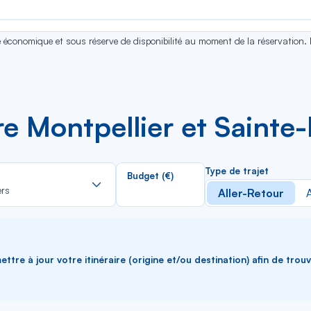
se économique et sous réserve de disponibilité au moment de la réservation.
re Montpellier et Sainte-
Rechercher
Type de trajet
Budget (€)
dans
ers
Aller-Retour
A
la
liste
ttre à jour votre itinéraire (origine et/ou destination) afin de trou