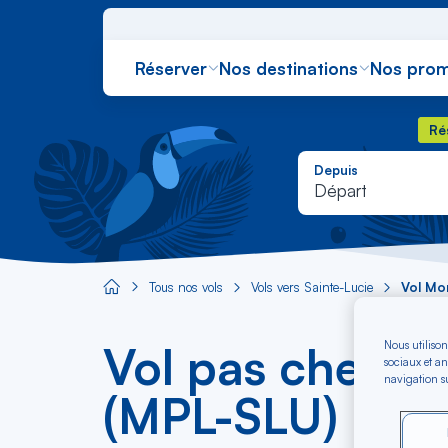
Réserver
Nos destinations
Nos prom
Rés
Ré
Depuis
Départ
Tous nos vols
Vols vers Sainte-Lucie
Vol Mon
Aircaraibes.com
Vol pas cher Mo
Nous utilison
sociaux et an
navigation su
(MPL-SLU)