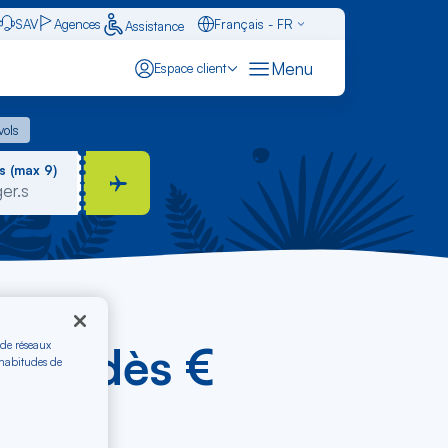
SAV
Agences
Français - FR
Assistance
Caraïbes - FR
Menu
Espace client
English - EN
 vols
vols
Español - ES
s (max 9)
ucie dès €
 de réseaux
 habitudes de