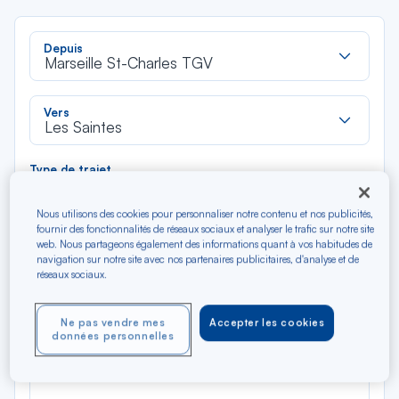
Rec
Depuis
dan
Marseille St-Charles TGV
la
liste
Rec
Vers
dan
Les Saintes
la
liste
Type de trajet
Aller-Retour
Aller simple
Nous utilisons des cookies pour personnaliser notre contenu et nos publicités,
fournir des fonctionnalités de réseaux sociaux et analyser le trafic sur notre site
web. Nous partageons également des informations quant à vos habitudes de
Filtrer
Vider
navigation sur notre site avec nos partenaires publicitaires, d'analyse et de
réseaux sociaux.
AOÛ 2026
N/A*
Précédent
Suivant
Aller / Retour — Économique
Aller
Ne pas vendre mes
Accepter les cookies
données personnelles