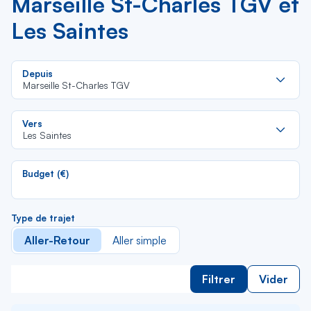
Marseille St-Charles TGV et
Les Saintes
Re
Depuis
da
Marseille St-Charles TGV
la
lis
Re
Vers
da
Les Saintes
la
lis
Budget (€)
Type de trajet
Aller-Retour
Aller simple
Filtrer
Vider