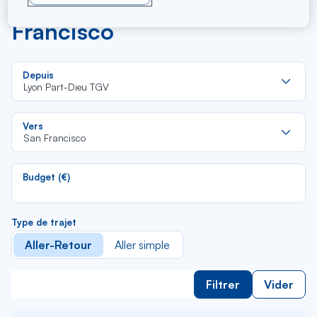
Part-Dieu TGV et San
Francisco
Re
Depuis
da
Lyon Part-Dieu TGV
la
lis
Re
Vers
da
San Francisco
la
lis
Budget (€)
Type de trajet
Aller-Retour
Aller simple
Filtrer
Vider