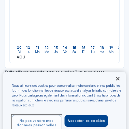
09
10
11
12
13
14
15
16
17
18
19
20
Di
Lu
Ma
Me
Je
Ve
Sa
Di
Lu
Ma
Me
Je
AOÛ
Tarifs affichés par défaut pour un vol de 7 jours en classe
économique et sous réserve de disponibilité au moment de la
réservation. Des frais supplémentaires peuvent être appliqués pour
Nous utilisons des cookies pour personnaliser notre contenu et nos publicités,
fournir des fonctionnalités de réseaux sociaux et analyser le trafic sur notre site
les produits et services optionnels.
web. Nous partageons également des informations quant à vos habitudes de
navigation sur notre site avec nos partenaires publicitaires, d'analyse et de
réseaux sociaux.
Partez bientôt entre Lyon
Ne pas vendre mes
Accepter les cookies
données personnelles