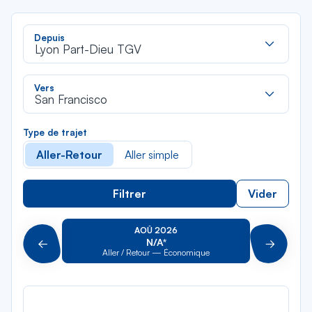
Rec
Depuis
dan
Lyon Part-Dieu TGV
la
liste
Rec
Vers
dan
San Francisco
la
liste
Type de trajet
Aller-Retour
Aller simple
Filtrer
Vider
AOÛ 2026
N/A*
Précédent
Suivant
Aller / Retour — Économique
Aller