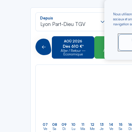
Nous utilison
Recherch
Depuis
Vers
sociaux et an
dans
Lyon Part-Dieu TGV
Pour al
navigation su
la
liste
AOÛ 2026
SEP 2026
Dès 610 €*
Dès 600 €*
Précédent
Aller / Retour —
Aller / Retour —
Économique
Économique
07
08
09
10
11
12
13
14
15
16
Ve
Sa
Di
Lu
Ma
Me
Je
Ve
Sa
Di