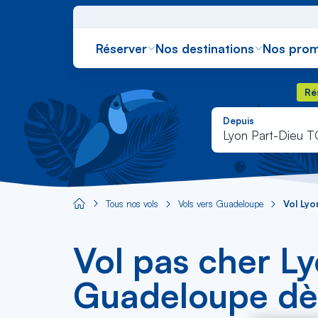
Réserver
Nos destinations
Nos prom
Rés
Ré
Depuis
Lyon Part-Dieu 
Tous nos vols
Vols vers Guadeloupe
Vol Ly
Aircaraibes.com
Vol pas cher L
Guadeloupe dè