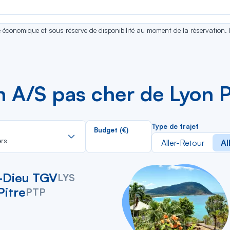
se économique et sous réserve de disponibilité au moment de la réservation.
en A/S pas cher de Lyon 
Rechercher
Type de trajet
Budget (€)
dans
ers
Aller-Retour
Al
la
liste
-Dieu TGV
LYS
Pitre
PTP