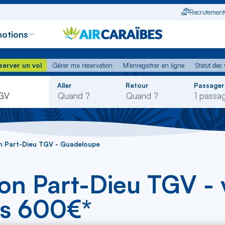
Recrutement
otions
erver un vol
Gérer ma réservation
M'enregistrer en ligne
Statut des
server un vol
Gérer ma réservation
M'enregistrer en ligne
Statut des 
Rechercher
Aller
Retour
Passager
dans
TGV
la
liste
on Part-Dieu TGV - Guadeloupe
yon Part-Dieu TGV - 
s 600€*