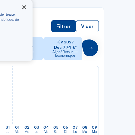
 de réseaux
 habitudes de
Filtrer
Vider
JAN 2027
FÉV 2027
MAR 2027
Dès 764 €*
Dès 774 €*
Dès 764 €*
Suivant
Aller / Retour —
Aller / Retour —
Aller / Retour —
Économique
Économique
Économique
0
31
01
02
03
04
05
06
07
08
09
10
11
12
13
Lu
Ma
Me
Je
Ve
Sa
Di
Lu
Ma
Me
Je
Ve
Sa
Di