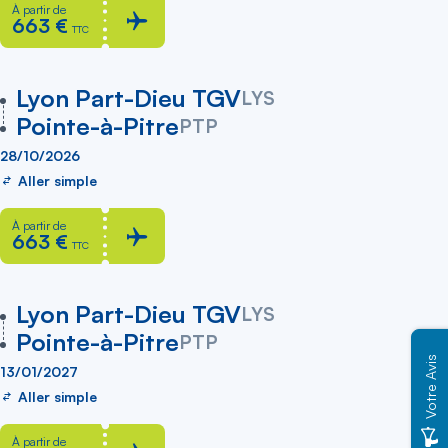
À partir de
663 €
TTC
vers
Lyon Part-Dieu TGV
LYS
Pointe-à-Pitre
PTP
28/10/2026
Aller simple
À partir de
663 €
TTC
vers
Lyon Part-Dieu TGV
LYS
Pointe-à-Pitre
PTP
Votre Avis
13/01/2027
Aller simple
À partir de