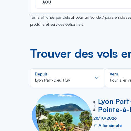
AOÛ
Tarifs affichés par défaut pour un vol de 7 jours en clas
produits et services optionnels.
Trouver des vols 
Rechercher
Depuis
Vers
dans
Lyon Part-Dieu TGV
Pour aller v
la
liste
vers
Lyon Part
Pointe-à-
28/10/2026
Aller simple