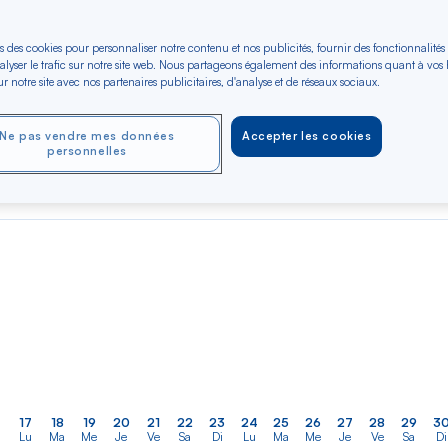
s des cookies pour personnaliser notre contenu et nos publicités, fournir des fonctionnalités
er
Rechercher
Type de trajet
alyser le trafic sur notre site web. Nous partageons également des informations quant à vos
dans
ler vers
r notre site avec nos partenaires publicitaires, d'analyse et de réseaux sociaux.
Aller-Retour
Aller simple
la
liste
Ne pas vendre mes données
Accepter les cookies
OCT 2026
NOV 2026
DÉC 2026
personnelles
Dès 600 €*
Dès 600 €*
Dès 610 €*
Aller / Retour —
Aller / Retour —
Aller / Retour —
Économique
Économique
Économique
17
18
19
20
21
22
23
24
25
26
27
28
29
3
Lu
Ma
Me
Je
Ve
Sa
Di
Lu
Ma
Me
Je
Ve
Sa
Di