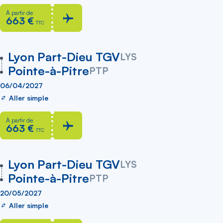
À partir de
663 €
TTC
vers
Lyon Part-Dieu TGV
LYS
Pointe-à-Pitre
PTP
06/04/2027
Aller simple
À partir de
663 €
TTC
vers
Lyon Part-Dieu TGV
LYS
Pointe-à-Pitre
PTP
20/05/2027
Aller simple