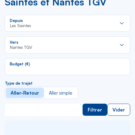
Saintes et Nantes TGV
Re
Depuis
da
Les Saintes
la
lis
Re
Vers
da
Nantes TGV
la
lis
Budget (€)
Type de trajet
Aller-Retour
Aller simple
Filtrer
Vider