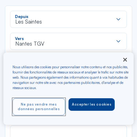
Rec
Depuis
dan
Les Saintes
la
liste
Rec
Vers
dan
Nantes TGV
la
liste
Type de trajet
Nous utilisons des cookies pour personnaliser notre contenu et nos publicités,
Aller-Retour
Aller simple
fournir des fonctionnalités de réseaux sociaux et analyser le trafic sur notre site
web. Nous partageons également des informations quant à vos habitudes de
navigation sur notre site avec nos partenaires publicitaires, d'analyse et de
Filtrer
Vider
réseaux sociaux.
AOÛ 2026
Ne pas vendre mes
Accepter les cookies
N/A*
données personnelles
Précédent
Suivant
Aller / Retour — Économique
Aller