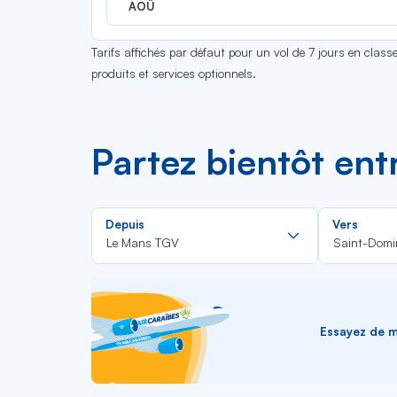
AOÛ
Tarifs affichés par défaut pour un vol de 7 jours en clas
produits et services optionnels.
Partez bientôt en
Rechercher
Depuis
Vers
dans
Le Mans TGV
Saint-Domi
la
liste
Essayez de me