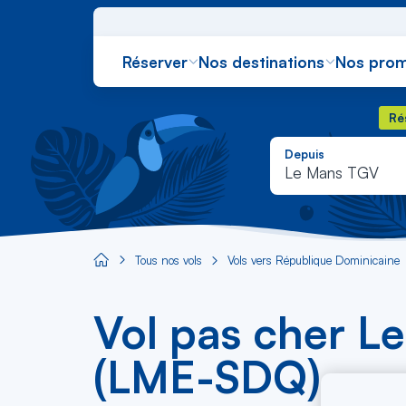
Réserver
Nos destinations
Nos prom
Rés
Ré
Depuis
Le Mans TGV
Tous nos vols
Vols vers République Dominicaine
Aircaraibes.com
Vol pas cher L
(LME-SDQ)