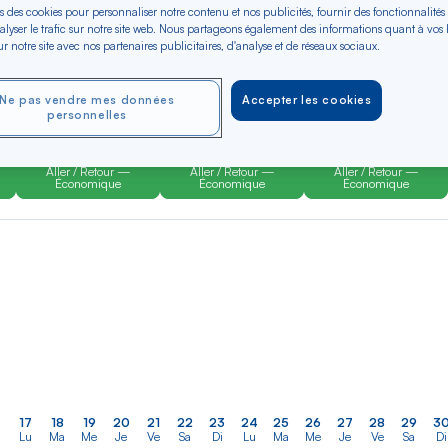
s des cookies pour personnaliser notre contenu et nos publicités, fournir des fonctionnalités
alyser le trafic sur notre site web. Nous partageons également des informations quant à vos
r notre site avec nos partenaires publicitaires, d'analyse et de réseaux sociaux.
er
Rechercher
Type de trajet
dans
Domingue
Aller-Retour
Aller simple
la
Ne pas vendre mes données
Accepter les cookies
personnelles
liste
OCT 2026
NOV 2026
DÉC 2026
N/A*
N/A*
N/A*
Aller / Retour —
Aller / Retour —
Aller / Retour —
Économique
Économique
Économique
17
18
19
20
21
22
23
24
25
26
27
28
29
3
Lu
Ma
Me
Je
Ve
Sa
Di
Lu
Ma
Me
Je
Ve
Sa
Di