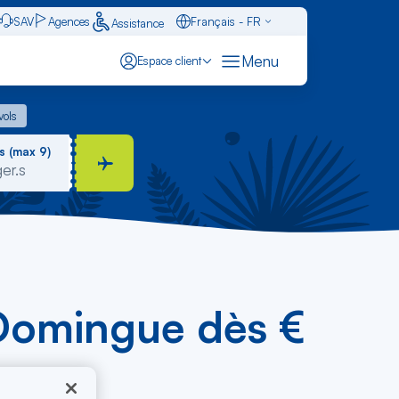
SAV
Agences
Français - FR
Assistance
Caraïbes - FR
Menu
Espace client
English - EN
 vols
vols
Español - ES
s (max 9)
-Domingue dès €