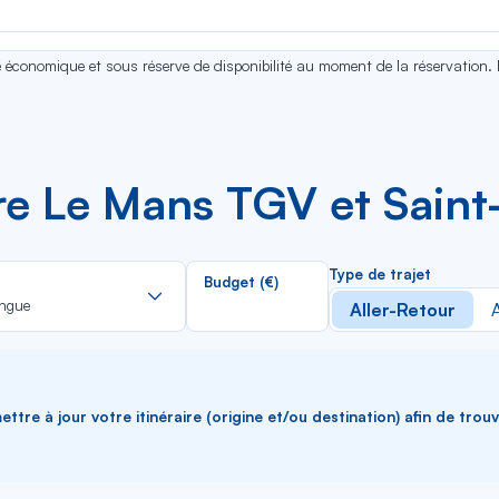
se économique et sous réserve de disponibilité au moment de la réservation.
tre Le Mans TGV et Sain
Rechercher
Type de trajet
Budget (€)
dans
ngue
Aller-Retour
A
la
liste
ttre à jour votre itinéraire (origine et/ou destination) afin de trou