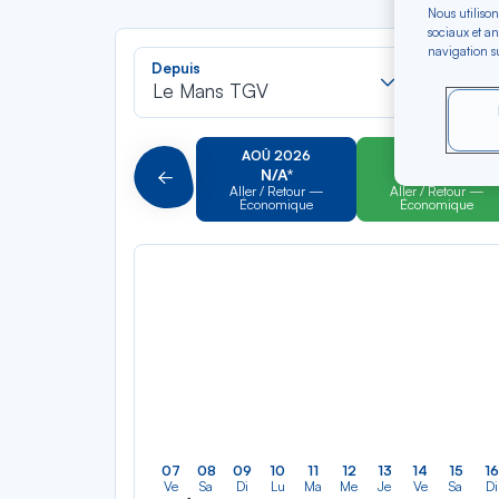
Nous utilison
sociaux et an
navigation su
Recherch
Depuis
Vers
dans
Le Mans TGV
Saint-
la
liste
AOÛ 2026
SEP 2026
N/A*
N/A*
Précédent
Aller / Retour —
Aller / Retour —
Économique
Économique
07
08
09
10
11
12
13
14
15
16
Ve
Sa
Di
Lu
Ma
Me
Je
Ve
Sa
Di