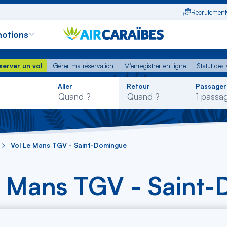
Recrutement
otions
erver un vol
Gérer ma réservation
M'enregistrer en ligne
Statut des
server un vol
Gérer ma réservation
M'enregistrer en ligne
Statut des 
Rechercher
Aller
Retour
Passager
dans
la
liste
Vol Le Mans TGV - Saint-Domingue
e Mans TGV - Saint