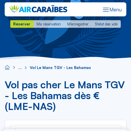
Menu
Réserver
Ma réservation
M'enregistrer
Statut des vols
Réserver
Ma réservation
M'enregistrer
Statut des vols
Vol Le Mans TGV - Les Bahamas
Vol pas cher Le Mans TGV
- Les Bahamas dès €
(LME-NAS)
Rec
Depuis