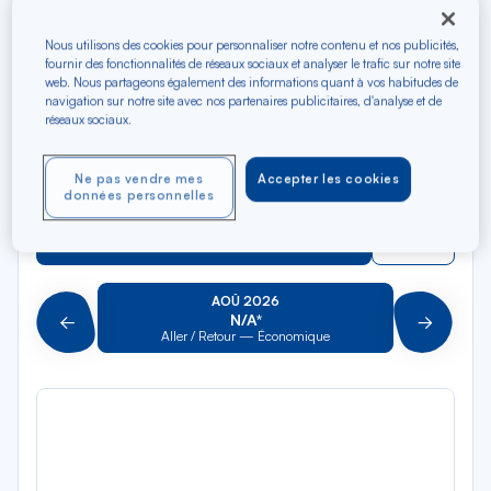
dan
Le Mans TGV
la
Nous utilisons des cookies pour personnaliser notre contenu et nos publicités,
liste
fournir des fonctionnalités de réseaux sociaux et analyser le trafic sur notre site
Rec
Vers
web. Nous partageons également des informations quant à vos habitudes de
dan
Pour aller vers
navigation sur notre site avec nos partenaires publicitaires, d'analyse et de
la
réseaux sociaux.
liste
Type de trajet
Aller-Retour
Aller simple
Ne pas vendre mes
Accepter les cookies
données personnelles
Filtrer
Vider
AOÛ 2026
N/A*
Précédent
Suivant
Aller / Retour — Économique
Aller