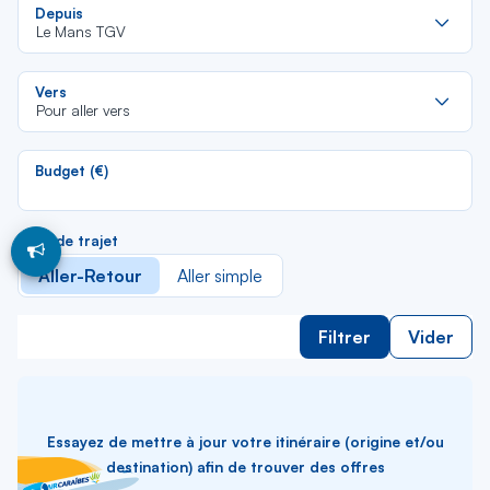
Re
Depuis
da
Le Mans TGV
la
lis
Re
Vers
da
Pour aller vers
la
lis
Budget (€)
Type de trajet
Aller-Retour
Aller simple
Filtrer
Vider
Essayez de mettre à jour votre itinéraire (origine et/ou
destination) afin de trouver des offres