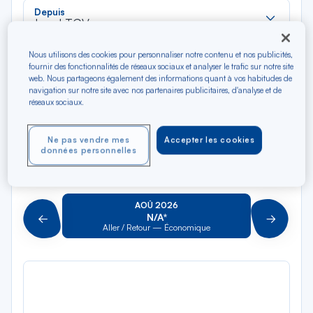
Rec
Depuis
dan
Laval TGV
la
liste
Rec
Nous utilisons des cookies pour personnaliser notre contenu et nos publicités,
Vers
fournir des fonctionnalités de réseaux sociaux et analyser le trafic sur notre site
dan
Pour aller vers
web. Nous partageons également des informations quant à vos habitudes de
la
navigation sur notre site avec nos partenaires publicitaires, d'analyse et de
réseaux sociaux.
liste
Type de trajet
Aller-Retour
Aller simple
Ne pas vendre mes
Accepter les cookies
données personnelles
Filtrer
Vider
AOÛ 2026
N/A*
Précédent
Suivant
Aller / Retour — Économique
Aller