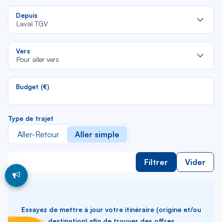
Re
Depuis
da
Laval TGV
la
lis
Re
Vers
da
Pour aller vers
la
lis
Budget (€)
Type de trajet
Aller-Retour
Aller simple
Filtrer
Vider
Essayez de mettre à jour votre itinéraire (origine et/ou
destination) afin de trouver des offres