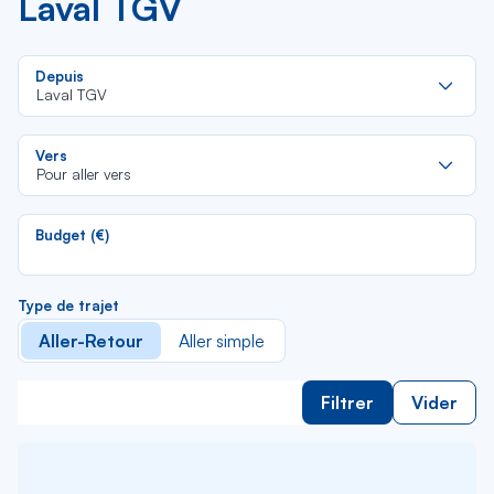
Laval TGV
Re
Depuis
da
Laval TGV
la
lis
Re
Vers
da
Pour aller vers
la
lis
Budget (€)
Type de trajet
Aller-Retour
Aller simple
Filtrer
Vider