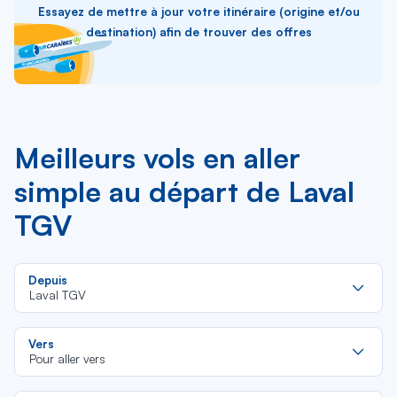
Essayez de mettre à jour votre itinéraire (origine et/ou
destination) afin de trouver des offres
Meilleurs vols en aller
simple au départ de Laval
TGV
Re
Depuis
da
Laval TGV
la
lis
Re
Vers
da
Pour aller vers
la