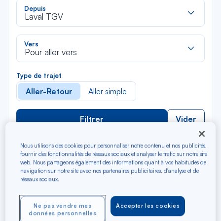
Rec
Depuis
dan
Laval TGV
la
liste
Rec
Vers
dan
Pour aller vers
la
liste
Type de trajet
Aller-Retour
Aller simple
Filtrer
Vider
AOÛ 2026
Nous utilisons des cookies pour personnaliser notre contenu et nos publicités,
N/A*
fournir des fonctionnalités de réseaux sociaux et analyser le trafic sur notre site
Précédent
Suivant
Aller / Retour — Économique
Aller
web. Nous partageons également des informations quant à vos habitudes de
navigation sur notre site avec nos partenaires publicitaires, d'analyse et de
réseaux sociaux.
Ne pas vendre mes
Accepter les cookies
données personnelles