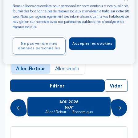
Nous utilisons des cookies pour personnaliser notre contenu et nos publicités,
fournir des fonctionnalités de réseaux sociaux et analyser le trafic sur notre site
Rec
Depuis
web. Nous partageons également des informations quant à vos habitudes de
dan
Fort-de-France
navigation sur notre site avec nos partenaires publicitaires, d'analyse et de
réseaux sociaux.
la
liste
Rec
Vers
dan
Pour aller vers
Ne pas vendre mes
Accepter les cookies
données personnelles
la
liste
Type de trajet
Aller-Retour
Aller simple
Filtrer
Vider
AOÛ 2026
N/A*
Précédent
Suivant
Aller / Retour — Économique
Aller