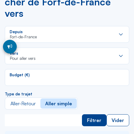
cher de Fort-de-France
vers
Re
Depuis
da
Fort-de-France
la
lis
Re
Vers
da
Pour aller vers
la
lis
Budget (€)
Type de trajet
Aller-Retour
Aller simple
Filtrer
Vider