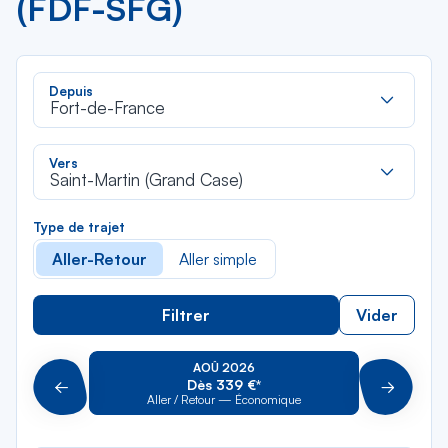
(FDF-SFG)
Rec
Depuis
dan
Fort-de-France
la
liste
Rec
Vers
dan
Saint-Martin (Grand Case)
la
liste
Type de trajet
Aller-Retour
Aller simple
Filtrer
Vider
AOÛ 2026
Dès 339 €*
Précédent
Suivant
Aller / Retour — Économique
Aller