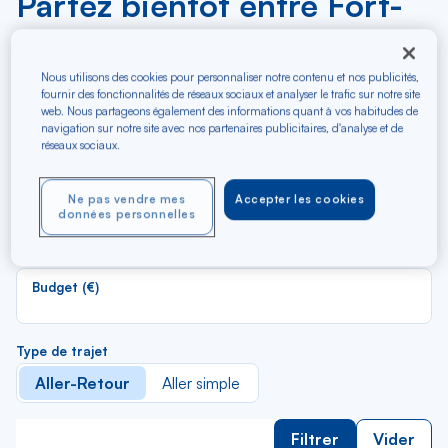
Partez bientôt entre Fort-
de-France et Saint-Martin
(Grand Case)
Nous utilisons des cookies pour personnaliser notre contenu et nos publicités,
fournir des fonctionnalités de réseaux sociaux et analyser le trafic sur notre site
web. Nous partageons également des informations quant à vos habitudes de
navigation sur notre site avec nos partenaires publicitaires, d'analyse et de
Re
Depuis
réseaux sociaux.
da
Fort-de-France
la
Ne pas vendre mes
Accepter les cookies
lis
Re
Vers
données personnelles
da
Saint-Martin (Grand Case)
la
lis
Budget (€)
Type de trajet
Aller-Retour
Aller simple
Filtrer
Vider