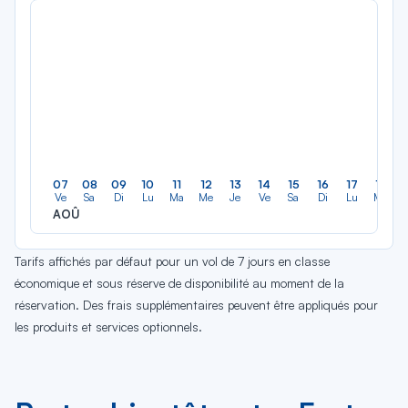
07
08
09
10
11
12
13
14
15
16
17
18
Ve
Sa
Di
Lu
Ma
Me
Je
Ve
Sa
Di
Lu
Ma
AOÛ
Tarifs affichés par défaut pour un vol de 7 jours en classe
économique et sous réserve de disponibilité au moment de la
réservation. Des frais supplémentaires peuvent être appliqués pour
les produits et services optionnels.